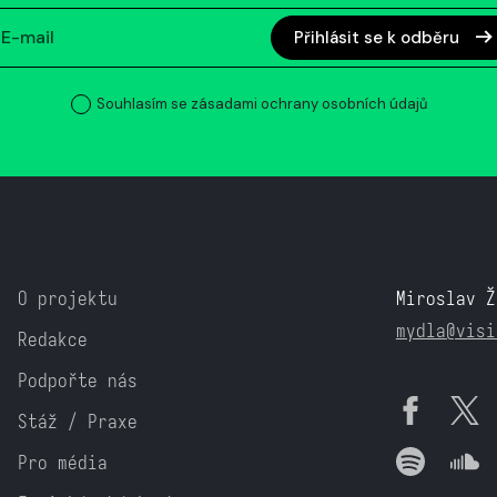
Přihlásit se k odběru
Souhlasím se zásadami ochrany osobních údajů
O projektu
Miroslav Ž
mydla@visi
Redakce
Podpořte nás
Stáž / Praxe
Pro média