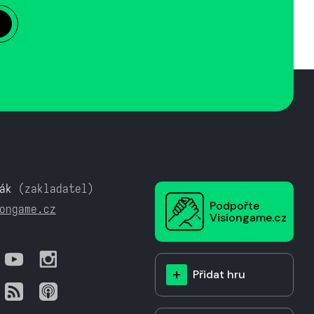
ák
(zakladatel)
Podpořte
ongame.cz
Visiongame.cz
Přidat hru