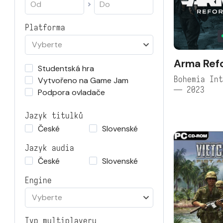
Platforma
Vyberte
Arma Ref
Studentská hra
Bohemia Int
Vytvořeno na Game Jam
— 2023
Podpora ovladače
Jazyk titulků
České
Slovenské
Jazyk audia
České
Slovenské
Engine
Vyberte
Typ multiplayeru