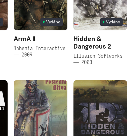
o
Vydáno
Vydáno
ArmA II
Hidden &
Dangerous 2
Bohemia Interactive
— 2009
Illusion Softworks
— 2003