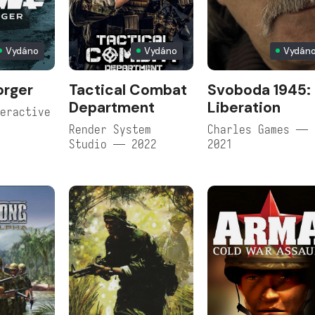
Vydáno
Vydáno
Vydán
orger
Tactical Combat
Svoboda 1945:
Department
Liberation
eractive
Render System
Charles Games —
Studio — 2022
2021