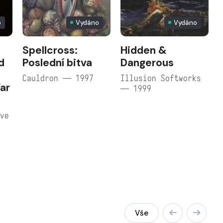
o
Vydáno
Vydáno
Spellcross:
Hidden &
d
Poslední bitva
Dangerous
Cauldron — 1997
Illusion Softworks
ar
— 1999
ive
Vše