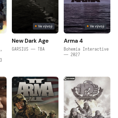
o
Ve vývoji
Ve vývoji
New Dark Age
Arma 4
r,
GARSIUS — TBA
Bohemia Interactive
— 2027
3