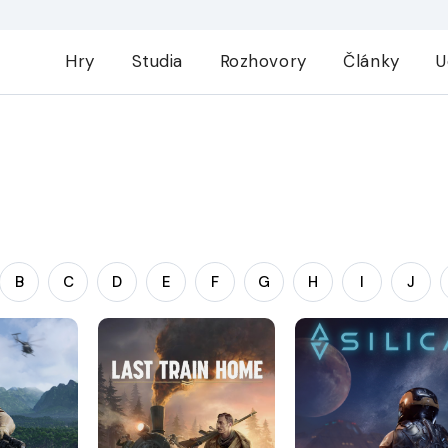
Hry
Studia
Rozhovory
Články
U
B
C
D
E
F
G
H
I
J