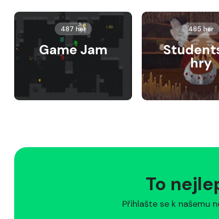
487 her
485 her
Game Jam
Student
hry
To nejle
Přihlašte se k našemu n