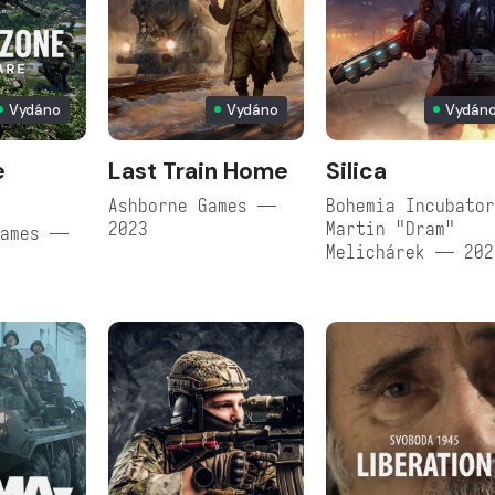
Vydáno
Vydáno
Vydán
e
Last Train Home
Silica
Ashborne Games —
Bohemia Incubato
2023
Martin "Dram"
Games —
Melichárek — 202