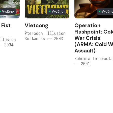
Vydáno
Vydáno
Vydán
 Fist
Vietcong
Operation
Flashpoint: Col
Pterodon, Illusion
War Crisis
Softworks — 2003
llusion
(ARMA: Cold W
— 2004
Assault)
Bohemia Interact
— 2001