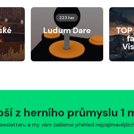
223 her
ské
Ludum Dare
TOP 
f
Vi
pší z herního průmyslu 1
ewsletteru a my vám zašleme přehled nejzajímavějších 