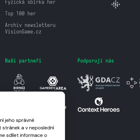
Fyzická sbírka her
Top 100 her
Archiv newsletteru
VisionGame.cz
Naši partneři
Podporují nás
ní jeho správné
 stránek a v neposlední
me sdílet informace o