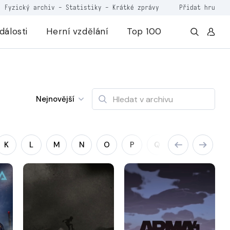
Fyzický archiv
-
Statistiky
-
Krátké zprávy
Přidat hru
dálosti
Herní vzdělání
Top 100
Nejnovější
K
L
M
N
O
P
Q
R
S