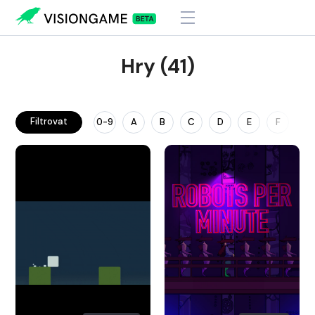
Hry (41)
Filtrovat
0-9
A
B
C
D
E
F
G