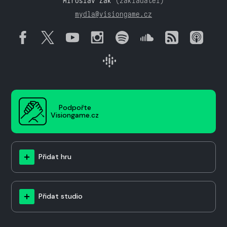
Miroslav Žák
(zakladatel)
mydla@visiongame.cz
Podpořte
Visiongame.cz
Přidat hru
Přidat studio