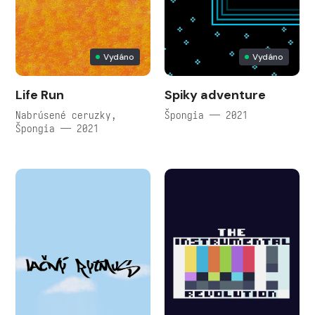
Vydáno
Vydáno
Life Run
Spiky adventure
Nabrúsené ceruzky,
Špongia — 2021
Špongia — 2021