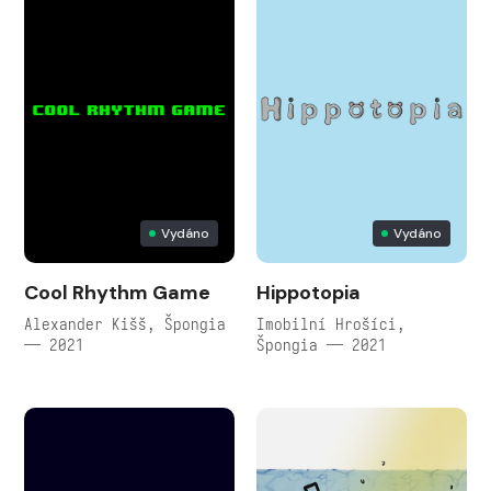
Vydáno
Vydáno
Cool Rhythm Game
Hippotopia
Alexander Kišš, Špongia
Imobilní Hrošíci,
— 2021
Špongia — 2021