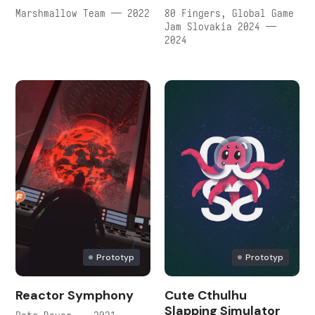
Marshmallow Team — 2022
80 Fingers, Global Game
Jam Slovakia 2024 —
2024
Prototyp
Prototyp
Reactor Symphony
Cute Cthulhu
Slapping Simulator