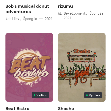
Bob's musical donut
rizumu
adventures
AE Development, Špongia
— 2021
Koblihy, Špongia — 2021
Vydáno
Vydáno
Beat Bistro
Shasho