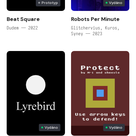
Prototyp
Vydáno
Beat Square
Robots Per Minute
Dudem — 2022
Glitchervius, Kuros,
Syney — 2023
Vydáno
Vydáno