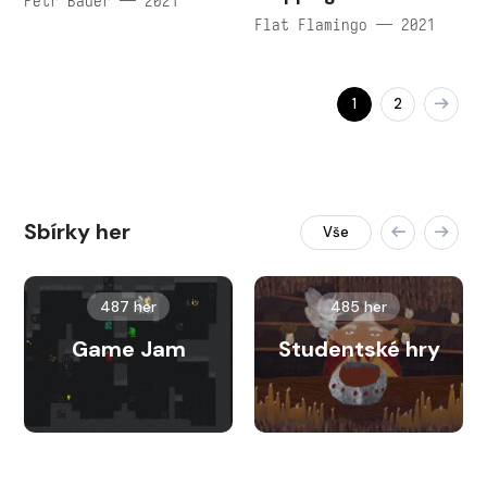
Petr Bauer — 2021
Flat Flamingo — 2021
1
2
Sbírky her
Vše
487 her
485 her
Game Jam
Studentské hry