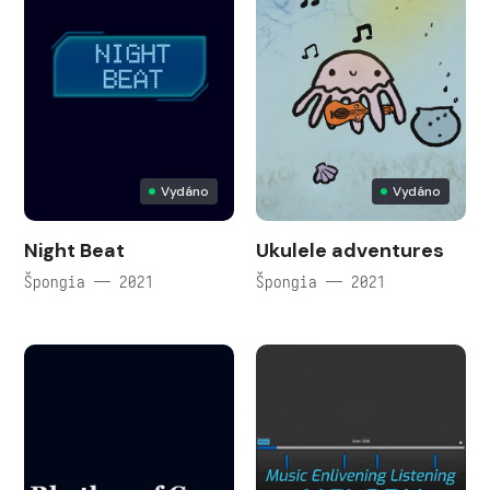
Vydáno
Vydáno
Night Beat
Ukulele adventures
Špongia — 2021
Špongia — 2021