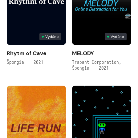
Vydáno
Vydáno
Rhytm of Cave
MELODY
Špongia — 2021
Trabant Corporation,
Špongia — 2021