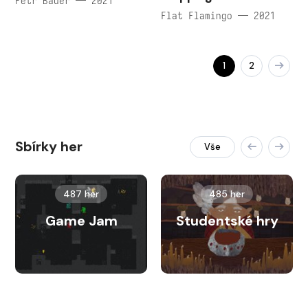
Petr Bauer — 2021
Flat Flamingo — 2021
1
2
Sbírky her
Vše
487 her
485 her
Game Jam
Studentské hry