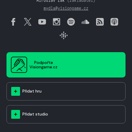
Miroslav Žák
(zakladatel)
mydla@visiongame.cz
Podpořte
Visiongame.cz
Přidat hru
Přidat studio