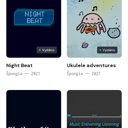
Vydáno
Vydáno
Night Beat
Ukulele adventures
Špongia — 2021
Špongia — 2021