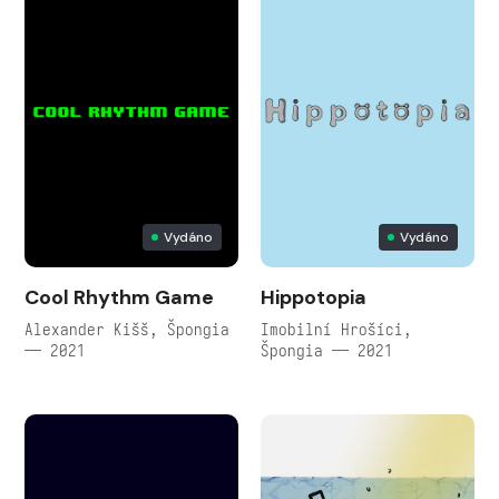
Vydáno
Vydáno
Cool Rhythm Game
Hippotopia
Alexander Kišš, Špongia
Imobilní Hrošíci,
— 2021
Špongia — 2021