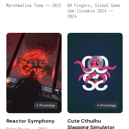
Marshmallow Team — 2022
80 Fingers, Global Game
Jam Slovakia 2024 —
2024
Prototyp
Prototyp
Reactor Symphony
Cute Cthulhu
Slapping Simulator