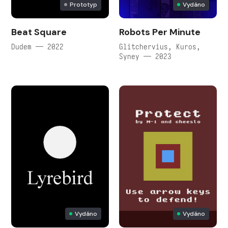
Prototyp
Vydáno
Beat Square
Robots Per Minute
Dudem — 2022
Glitchervius, Kuros,
Syney — 2023
Vydáno
Vydáno