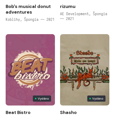
Bob's musical donut
rizumu
adventures
AE Development, Špongia
— 2021
Koblihy, Špongia — 2021
Vydáno
Vydáno
Beat Bistro
Shasho