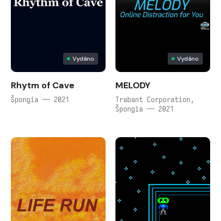
Vydáno
Vydáno
Rhytm of Cave
MELODY
Špongia — 2021
Trabant Corporation,
Špongia — 2021