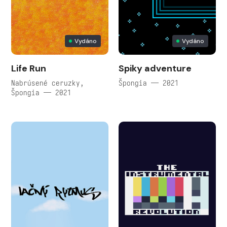
Vydáno
Vydáno
Life Run
Spiky adventure
Nabrúsené ceruzky,
Špongia — 2021
Špongia — 2021