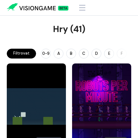
Hry (41)
Filtrovat
0-9
A
B
C
D
E
F
G