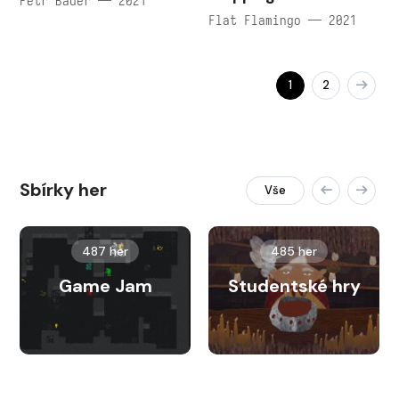
Petr Bauer — 2021
Flat Flamingo — 2021
1
2
Sbírky her
Vše
487 her
485 her
Game Jam
Studentské hry