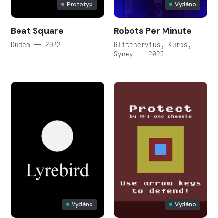
Prototyp
Vydáno
Beat Square
Robots Per Minute
Dudem — 2022
Glitchervius, Kuros,
Syney — 2023
Vydáno
Vydáno