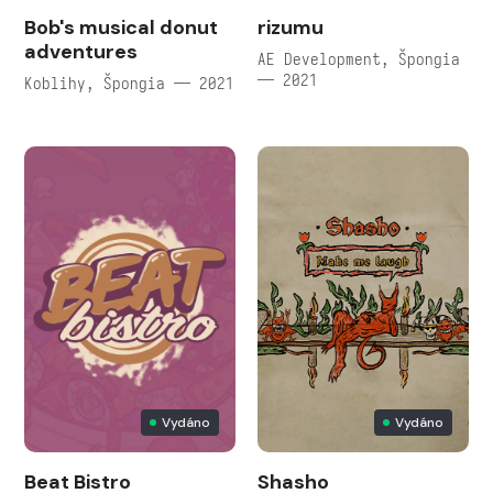
Bob's musical donut
rizumu
adventures
AE Development, Špongia
— 2021
Koblihy, Špongia — 2021
Vydáno
Vydáno
Beat Bistro
Shasho