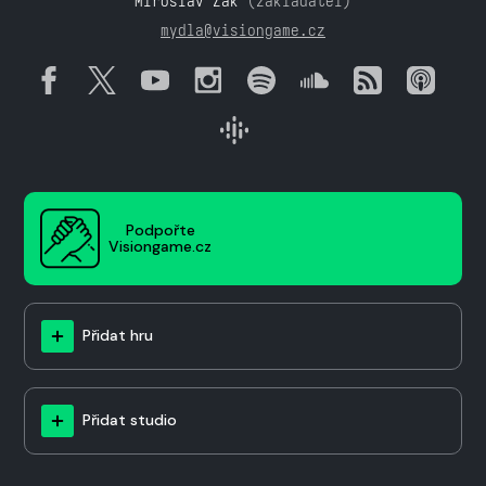
Miroslav Žák
(zakladatel)
mydla@visiongame.cz
Podpořte
Visiongame.cz
Přidat hru
Přidat studio