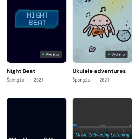
Vydáno
Vydáno
Night Beat
Ukulele adventures
Špongia — 2021
Špongia — 2021