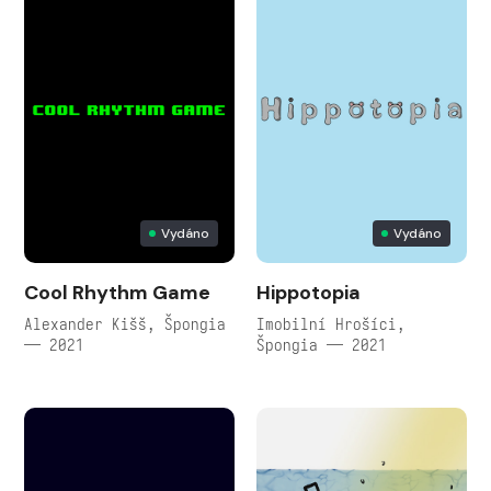
Vydáno
Vydáno
Cool Rhythm Game
Hippotopia
Alexander Kišš, Špongia
Imobilní Hrošíci,
— 2021
Špongia — 2021