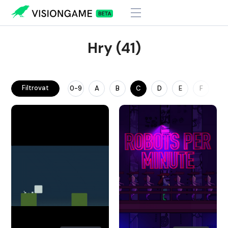
Hry (41)
Filtrovat
0-9
A
B
C
D
E
F
G