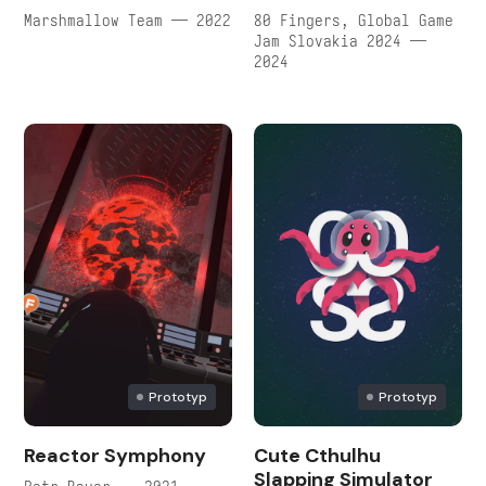
Marshmallow Team — 2022
80 Fingers, Global Game
Jam Slovakia 2024 —
2024
Prototyp
Prototyp
Reactor Symphony
Cute Cthulhu
Slapping Simulator