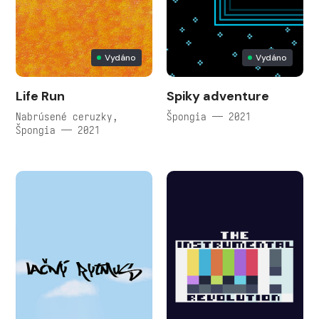
Vydáno
Vydáno
Life Run
Spiky adventure
Nabrúsené ceruzky,
Špongia — 2021
Špongia — 2021