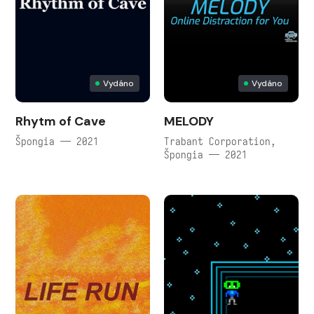
Vydáno
Vydáno
Rhytm of Cave
MELODY
Špongia — 2021
Trabant Corporation,
Špongia — 2021