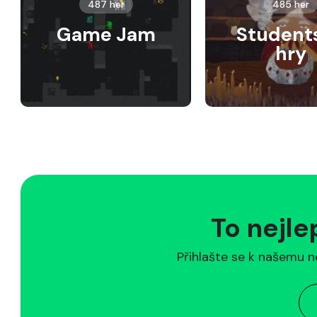
487 her
485 her
Game Jam
Student
hry
To nejle
Přihlašte se k našemu n