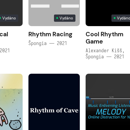
Vydáno
Vydáno
Vydán
cal
Rhythm Racing
Cool Rhythm
Game
Špongia — 2021
2021
Alexander Kišš,
Špongia — 2021