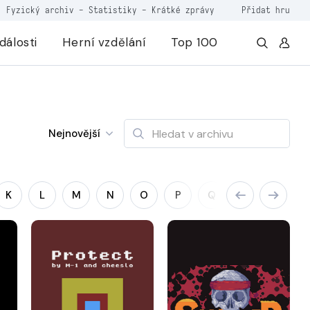
Fyzický archiv
-
Statistiky
-
Krátké zprávy
Přidat hru
dálosti
Herní vzdělání
Top 100
Nejnovější
K
L
M
N
O
P
Q
R
S