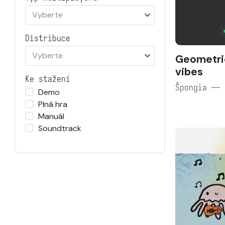
Vyberte
Distribuce
Vyberte
Geometri
vibes
Ke stažení
Špongia — 
Demo
Plná hra
Manuál
Soundtrack