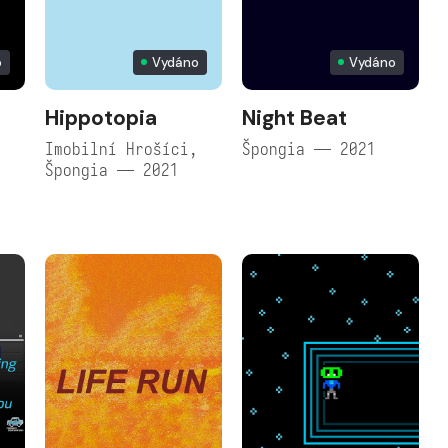
o
Vydáno
Vydáno
Hippotopia
Night Beat
Imobilní Hrošíci,
Špongia — 2021
Špongia — 2021