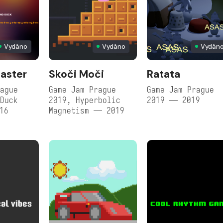
Vydáno
Vydáno
Vydán
aster
Skoči Moči
Ratata
ague
Game Jam Prague
Game Jam Prague
Duck
2019, Hyperbolic
2019 — 2019
16
Magnetism — 2019