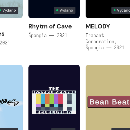
Vydáno
Vydáno
Vydán
Rhytm of Cave
MELODY
es
Špongia — 2021
Trabant
Corporation,
2021
Špongia — 2021