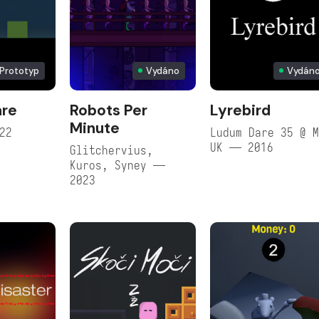
Prototyp
Vydáno
Vydán
are
Robots Per
Lyrebird
Minute
22
Ludum Dare 35 @ 
UK — 2016
Glitchervius,
Kuros, Syney —
2023