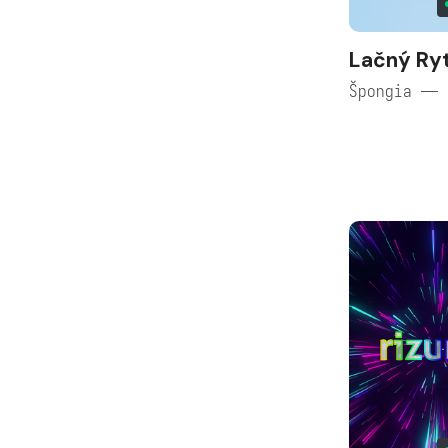
Lačný Ry
Špongia — 