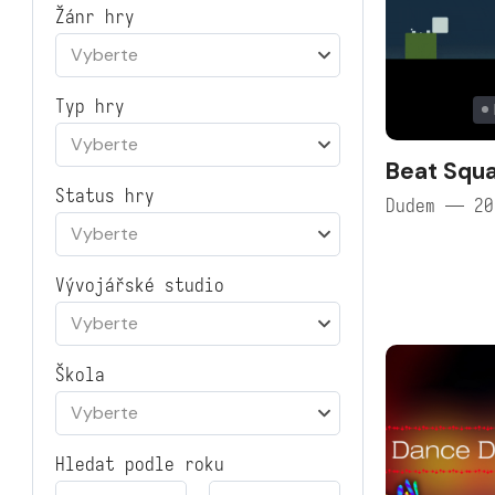
Žánr hry
Vyberte
Typ hry
Vyberte
Beat Squ
Status hry
Dudem — 20
Vyberte
Vývojářské studio
Vyberte
Škola
Vyberte
Hledat podle roku