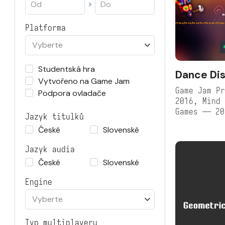
Platforma
Vyberte
Studentská hra
Dance Dis
Vytvořeno na Game Jam
Game Jam Pr
Podpora ovladače
2016, Mind 
Games — 20
Jazyk titulků
České
Slovenské
Jazyk audia
České
Slovenské
Engine
Vyberte
Typ multiplayeru