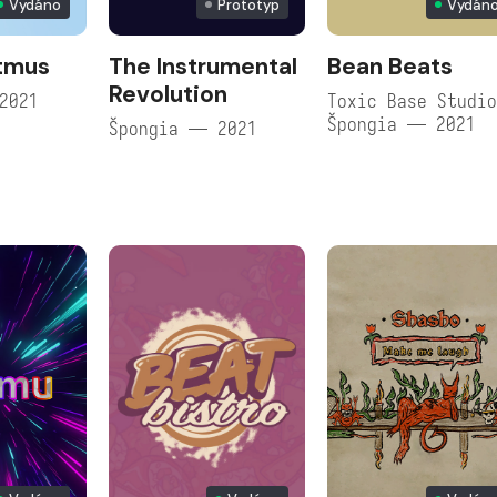
Vydáno
Prototyp
Vydán
tmus
The Instrumental
Bean Beats
Revolution
2021
Toxic Base Studi
Špongia — 2021
Špongia — 2021