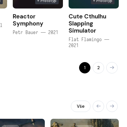
o
Prototyp
Prototyp
Reactor
Cute Cthulhu
Symphony
Slapping
al
Simulator
a
Petr Bauer — 2021
Flat Flamingo —
2021
1
2
Vše