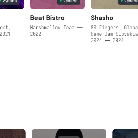
Vydáno
Vydáno
Vydán
Beat Bistro
Shasho
ent,
Marshmallow Team —
80 Fingers, Glob
2021
2022
Game Jam Slovaki
2024 — 2024