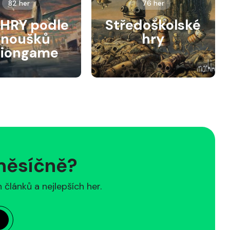
82 her
76 her
HRY podle
Středoškolské
anoušků
hry
siongame
 měsíčně?
článků a nejlepších her.