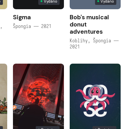
o
Vydáno
Vydáno
Sigma
Bob's musical
donut
o,
Špongia — 2021
adventures
Koblihy, Špongia —
2021