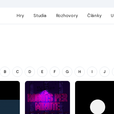
Hry
Studia
Rozhovory
Články
U
B
C
D
E
F
G
H
I
J