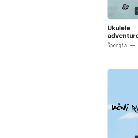
Ukulele
adventur
Špongia — 