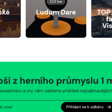
223 her
ské
Ludum Dare
TOP 
f
Vi
pší z herního průmyslu 1
ewsletteru a my vám zašleme přehled nejzajímavějších 
Přihlásit se k odběru