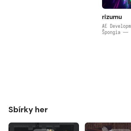
rizumu
AE Developm
Špongia — 
Sbírky her