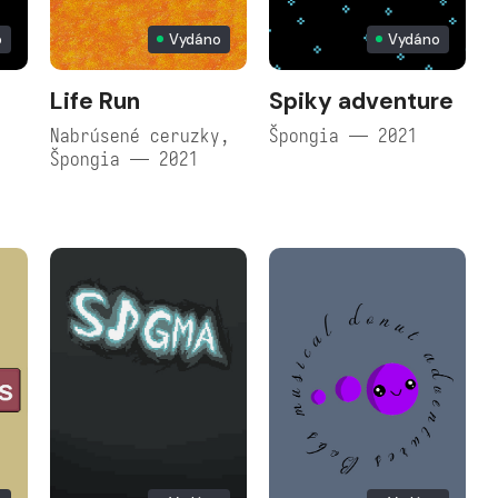
o
Vydáno
Vydáno
Life Run
Spiky adventure
Nabrúsené ceruzky,
Špongia — 2021
Špongia — 2021