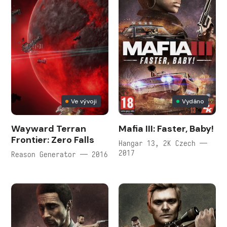
Ve vývoji
Vydáno
Wayward Terran
Mafia III: Faster, Baby!
Frontier: Zero Falls
Hangar 13, 2K Czech —
2017
Reason Generator — 2016