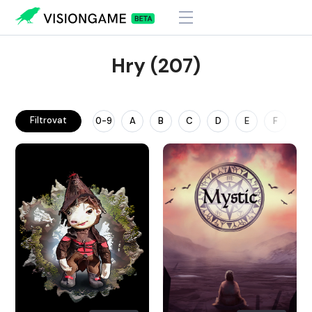
Hry (207)
Filtrovat
0-9
A
B
C
D
E
F
G