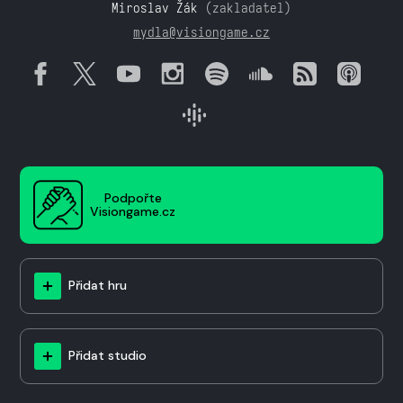
Miroslav Žák
(zakladatel)
mydla@visiongame.cz
Podpořte
Visiongame.cz
Přidat hru
Přidat studio