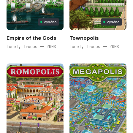
Vydáno
Vydáno
Empire of the Gods
Townopolis
Lonely Troops — 2008
Lonely Troops — 2008