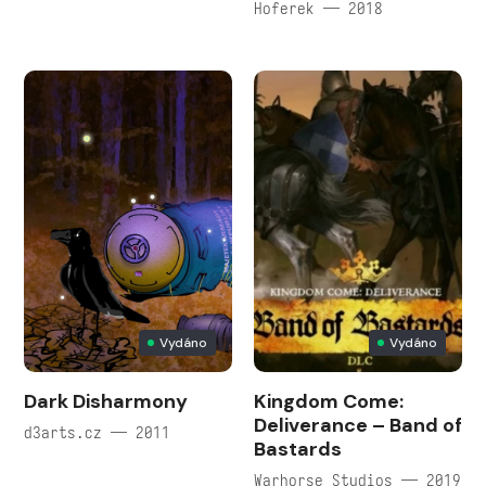
Hoferek — 2018
Vydáno
Vydáno
Dark Disharmony
Kingdom Come:
Deliverance – Band of
d3arts.cz — 2011
Bastards
Warhorse Studios — 2019