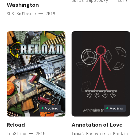
Boris Zápotocký — 2019
Washington
SCS Software — 2019
Vydáno
Vydáno
Reload
Annotation of Love
Top3Line — 2015
Tomáš Basovník a Martin