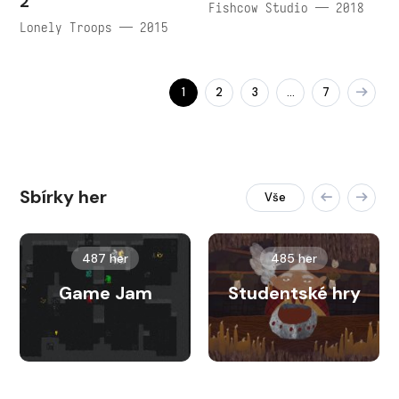
2
Fishcow Studio — 2018
Lonely Troops — 2015
1
2
3
7
…
Sbírky her
Vše
487 her
485 her
Game Jam
Studentské hry