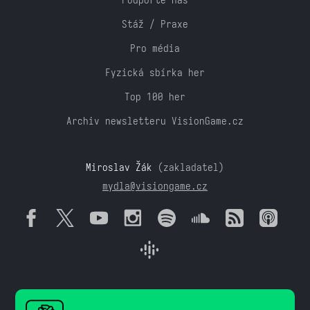
Stáž / Praxe
Pro média
Fyzická sbírka her
Top 100 her
Archiv newsletteru VisionGame.cz
Miroslav Žák
(zakladatel)
mydla@visiongame.cz