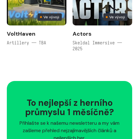
Ve vývoji
Ve vývoji
VoltHaven
Actors
Artillery — TBA
Skeldal Immersive —
2025
To nejlepší z herního
průmyslu 1 měsíčně?
Přihlašte se k našemu newsletteru a my vám
zašleme přehled nejzajímavějších článků a
nejlepších her.