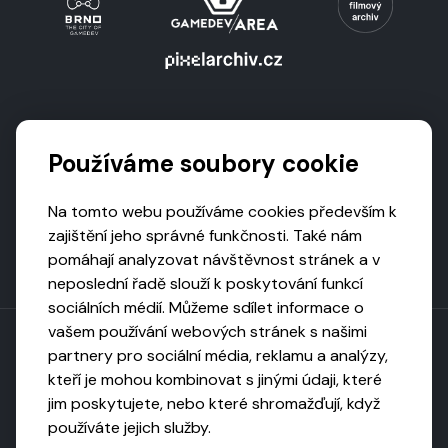
Podporují nás
Používáme soubory cookie
Na tomto webu používáme cookies především k
zajištění jeho správné funkčnosti. Také nám
pomáhají analyzovat návštěvnost stránek a v
neposlední řadě slouží k poskytování funkcí
sociálních médií. Můžeme sdílet informace o
vašem používání webových stránek s našimi
partnery pro sociální média, reklamu a analýzy,
kteří je mohou kombinovat s jinými údaji, které
Toto dílo podléhá licenci CC BY-NC-ND
jim poskytujete, nebo které shromažďují, když
Uveďte původ, neužívejte komerčně, nezpracovávejte.
používáte jejich služby.