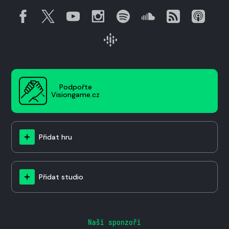
Podpořte
Visiongame.cz
Přidat hru
Přidat studio
Naši sponzoři