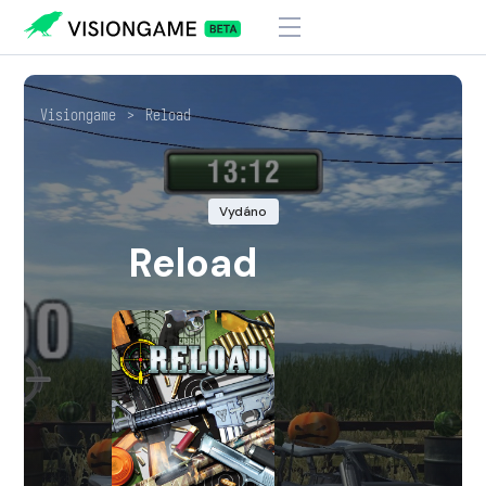
Visiongame
>
Reload
Vydáno
Reload