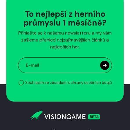
To nejlepší z herního
průmyslu 1 měsíčně?
Přihlašte se k našemu newsletteru a my vám
zašleme přehled nejzajímavějších článků a
nejlepších her.
Souhlasím se zásadami ochrany osobních údajů