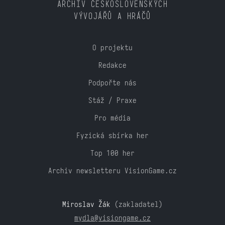
ARCHIV ČESKOSLOVENSKÝCH
VÝVOJÁŘŮ A HRÁČŮ
O projektu
Redakce
Podpořte nás
Stáž / Praxe
Pro média
Fyzická sbírka her
Top 100 her
Archiv newsletteru VisionGame.cz
Miroslav Žák
(zakladatel)
mydla@visiongame.cz