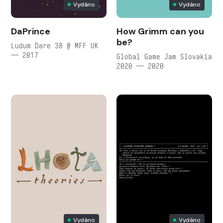
Vydáno
Vydáno
DaPrince
How Grimm can you
be?
Ludum Dare 38 @ MFF UK
— 2017
Global Game Jam Slovakia
2020 — 2020
Vydáno
Vydáno