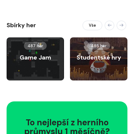
Sbírky her
Vše
487 her
485 her
Game Jam
Studentské hry
To nejlepší z herního
průmyslu 1 měsíčně?