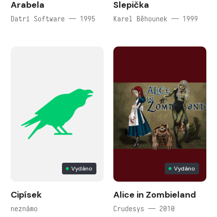
Arabela
Slepička
Datri Software — 1995
Karel Běhounek — 1999
Vydáno
Vydáno
Cipísek
Alice in Zombieland
neznámo
Crudesys — 2010