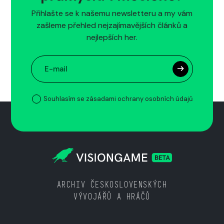
Přihlašte se k našemu newsletteru a my vám
zašleme přehled nejzajímavějších článků a
nejlepších her.
Souhlasím se zásadami ochrany osobních údajů
ARCHIV ČESKOSLOVENSKÝCH
VÝVOJÁŘŮ A HRÁČŮ