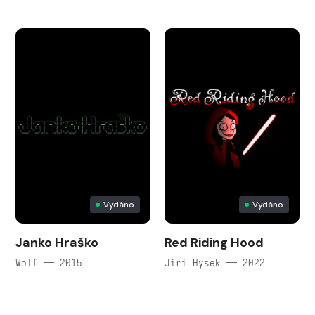
Vydáno
Vydáno
Janko Hraško
Red Riding Hood
Wolf — 2015
Jiri Hysek — 2022