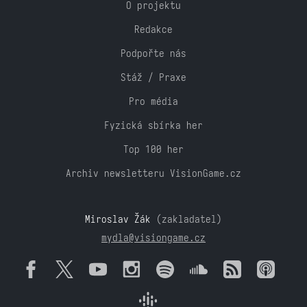
O projektu
Redakce
Podpořte nás
Stáž / Praxe
Pro média
Fyzická sbírka her
Top 100 her
Archiv newsletteru VisionGame.cz
Miroslav Žák
(zakladatel)
mydla@visiongame.cz