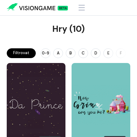
Hry (10)
Filtrovat
0-9
A
B
C
D
E
F
G