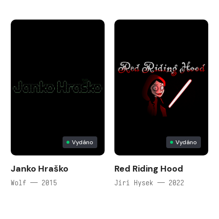
Vydáno
Vydáno
Janko Hraško
Red Riding Hood
Wolf — 2015
Jiri Hysek — 2022