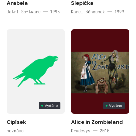
Arabela
Slepička
Datri Software — 1995
Karel Běhounek — 1999
Vydáno
Vydáno
Cipísek
Alice in Zombieland
neznámo
Crudesys — 2010