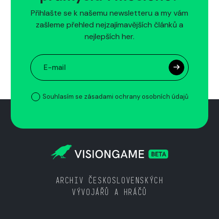
Přihlašte se k našemu newsletteru a my vám
zašleme přehled nejzajímavějších článků a
nejlepších her.
Souhlasím se zásadami ochrany osobních údajů
ARCHIV ČESKOSLOVENSKÝCH
VÝVOJÁŘŮ A HRÁČŮ