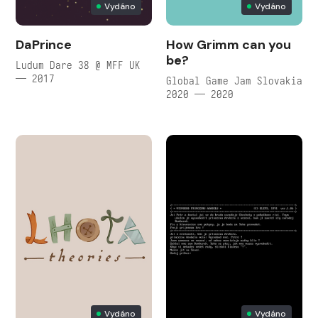
Vydáno
Vydáno
DaPrince
How Grimm can you
be?
Ludum Dare 38 @ MFF UK
— 2017
Global Game Jam Slovakia
2020 — 2020
Vydáno
Vydáno