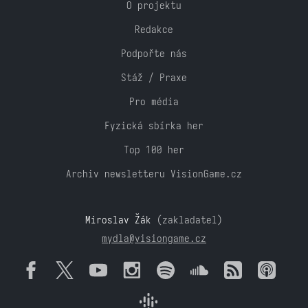
O projektu
Redakce
Podpořte nás
Stáž / Praxe
Pro média
Fyzická sbírka her
Top 100 her
Archiv newsletteru VisionGame.cz
Miroslav Žák
(zakladatel)
mydla@visiongame.cz