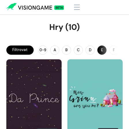
Hry (10)
Filtrovat
0-9
A
B
C
D
E
F
G