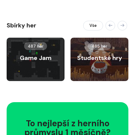
Sbírky her
Vše
487 her
485 her
Game Jam
Studentské hry
To nejlepší z herního
průmyslu 1 měsíčně?