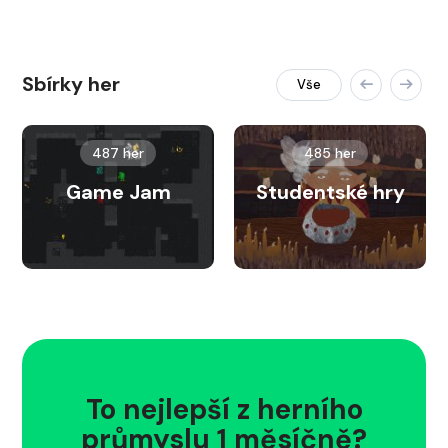
Sbírky her
Vše
487 her
485 her
Game Jam
Studentské hry
To nejlepší z herního
průmyslu 1 měsíčně?