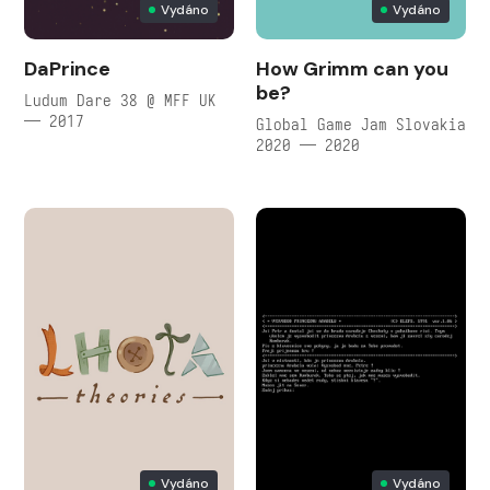
Vydáno
Vydáno
DaPrince
How Grimm can you
be?
Ludum Dare 38 @ MFF UK
— 2017
Global Game Jam Slovakia
2020 — 2020
Vydáno
Vydáno