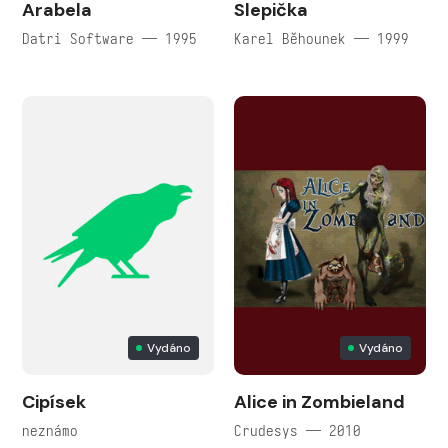
Arabela
Slepička
Datri Software — 1995
Karel Běhounek — 1999
Vydáno
Vydáno
Cipísek
Alice in Zombieland
neznámo
Crudesys — 2010