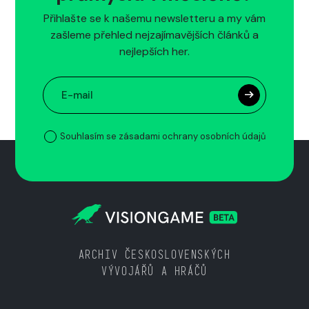
Přihlašte se k našemu newsletteru a my vám
zašleme přehled nejzajímavějších článků a
nejlepších her.
Souhlasím se zásadami ochrany osobních údajů
ARCHIV ČESKOSLOVENSKÝCH
VÝVOJÁŘŮ A HRÁČŮ