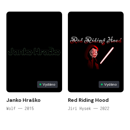
Vydáno
Vydáno
Janko Hraško
Red Riding Hood
Wolf — 2015
Jiri Hysek — 2022