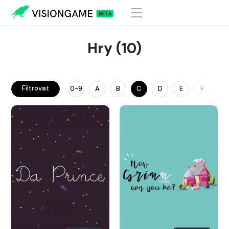
Hry (10)
Filtrovat
0-9
A
B
C
D
E
F
G