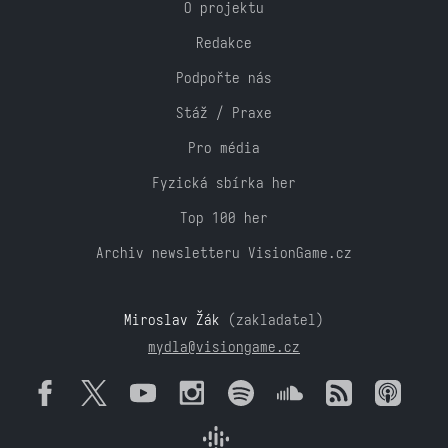
O projektu
Redakce
Podpořte nás
Stáž / Praxe
Pro média
Fyzická sbírka her
Top 100 her
Archiv newsletteru VisionGame.cz
Miroslav Žák
(zakladatel)
mydla@visiongame.cz