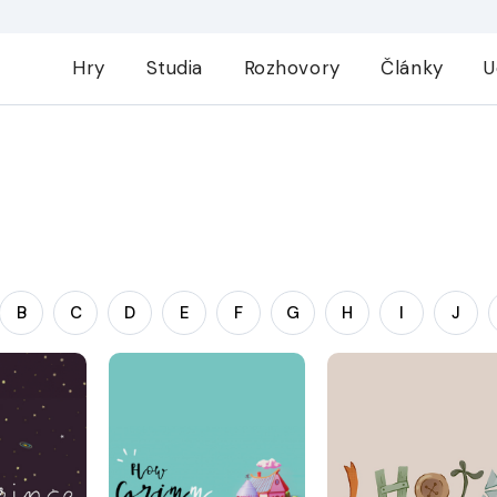
Hry
Studia
Rozhovory
Články
U
B
C
D
E
F
G
H
I
J