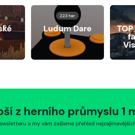
223 her
ské
Ludum Dare
TOP 
f
Vi
pší z herního průmyslu 1
ewsletteru a my vám zašleme přehled nejzajímavějších 