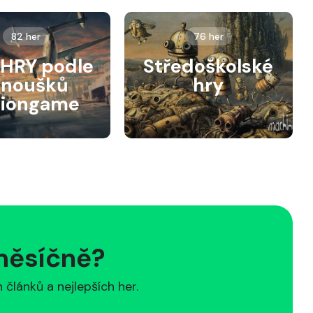
82 her
76 her
HRY podle
Středoškolské
anoušků
hry
siongame
 měsíčně?
článků a nejlepších her.