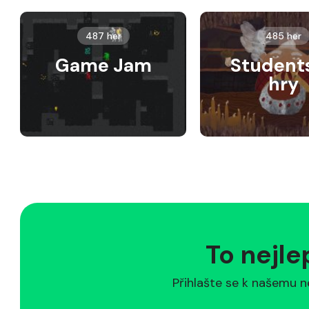
487 her
485 her
Game Jam
Student
hry
To nejle
Přihlašte se k našemu n