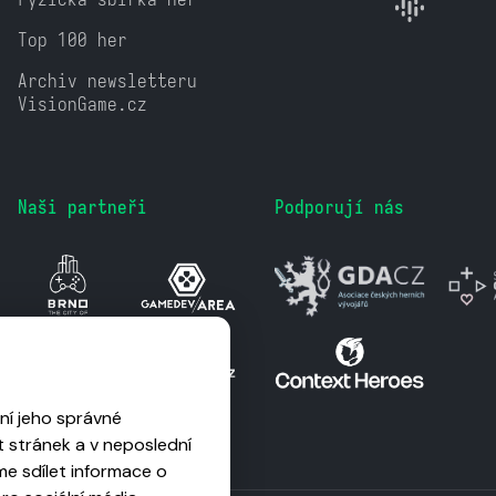
Top 100 her
Archiv newsletteru
VisionGame.cz
Naši partneři
Podporují nás
ní jeho správné
 stránek a v neposlední
me sdílet informace o