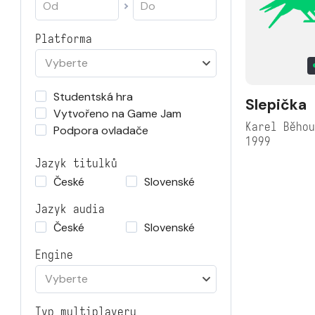
Platforma
Vyberte
Studentská hra
Slepička
Vytvořeno na Game Jam
Karel Běho
Podpora ovladače
1999
Jazyk titulků
České
Slovenské
Jazyk audia
České
Slovenské
Engine
Vyberte
Typ multiplayeru