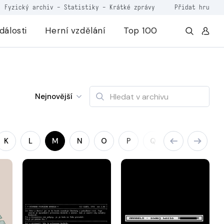
Fyzický archiv
-
Statistiky
-
Krátké zprávy
Přidat hru
dálosti
Herní vzdělání
Top 100
Nejnovější
K
L
M
N
O
P
Q
R
S