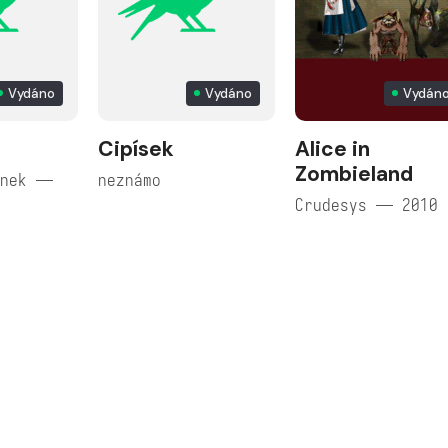
Vydáno
Vydáno
Vydán
Cipísek
Alice in
Zombieland
unek —
neznámo
Crudesys — 2010