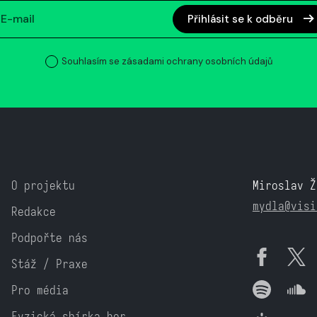
Přihlásit se k odběru
Souhlasím se zásadami ochrany osobních údajů
O projektu
Miroslav Ž
mydla@visi
Redakce
Podpořte nás
Stáž / Praxe
Pro média
Fyzická sbírka her