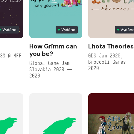
Vydáno
Vydáno
Vydán
How Grimm can
Lhota Theories
you be?
38 @ MFF
GDS Jam 2020,
Broccoli Games —
Global Game Jam
2020
Slovakia 2020 —
2020