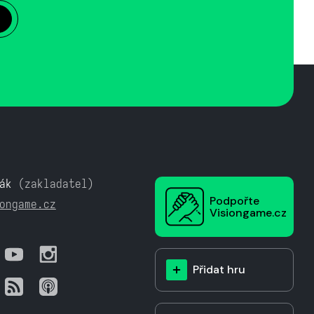
ák
(zakladatel)
Podpořte
ongame.cz
Visiongame.cz
Přidat hru