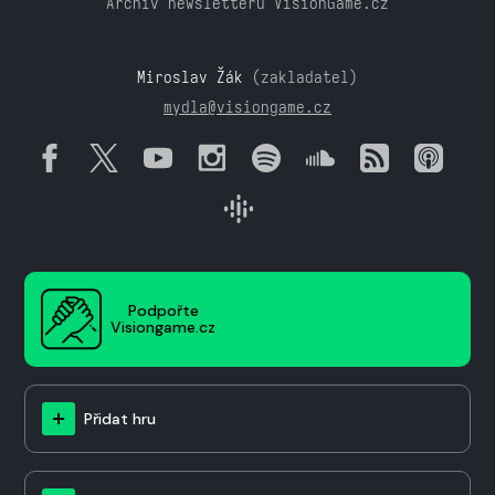
Archiv newsletteru VisionGame.cz
Miroslav Žák
(zakladatel)
mydla@visiongame.cz
Podpořte
Visiongame.cz
Přidat hru