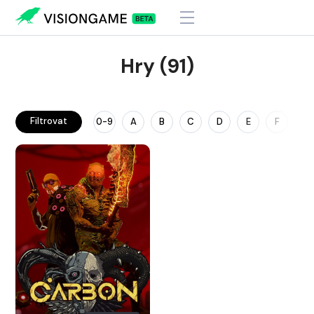
Hry (91)
Filtrovat
0-9
A
B
C
D
E
F
G