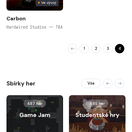
Ve vývoji
Carbon
Hardwired Studios — TBA
1
2
3
4
Sbírky her
Vše
487 her
485 her
Game Jam
Studentské hry