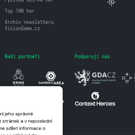
Top 100 her
Archiv newsletteru
VisionGame.cz
Naši partneři
Podporují nás
ní jeho správné
 stránek a v neposlední
me sdílet informace o