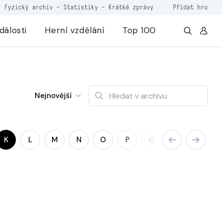
Fyzický archiv
-
Statistiky
-
Krátké zprávy
Přidat hru
dálosti
Herní vzdělání
Top 100
Nejnovější
K
L
M
N
O
P
Q
R
S