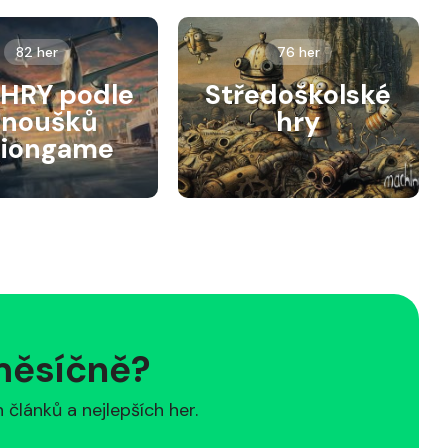
82 her
76 her
HRY podle
Středoškolské
anoušků
hry
siongame
 měsíčně?
článků a nejlepších her.