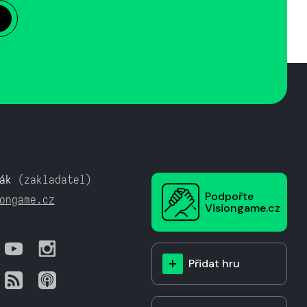
ák
(zakladatel)
Podpořte
ongame.cz
Visiongame.cz
Přidat hru