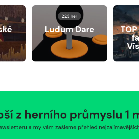
223 her
ské
Ludum Dare
TOP 
f
Vi
pší z herního průmyslu 1
ewsletteru a my vám zašleme přehled nejzajímavějších 