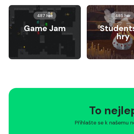
487 her
485 her
Game Jam
Student
hry
To nejle
Přihlašte se k našemu n