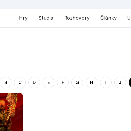
Hry
Studia
Rozhovory
Články
U
B
C
D
E
F
G
H
I
J