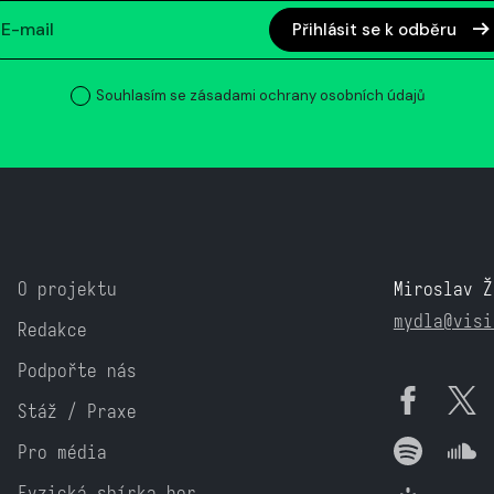
Přihlásit se k odběru
Souhlasím se zásadami ochrany osobních údajů
O projektu
Miroslav Ž
mydla@visi
Redakce
Podpořte nás
Stáž / Praxe
Pro média
Fyzická sbírka her