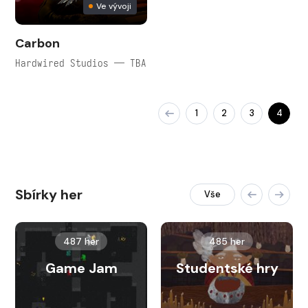
Ve vývoji
Carbon
Hardwired Studios — TBA
1
2
3
4
Sbírky her
Vše
487 her
485 her
Game Jam
Studentské hry