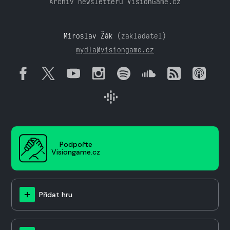
Archiv newsletteru VisionGame.cz
Miroslav Žák
(zakladatel)
mydla@visiongame.cz
Podpořte
Visiongame.cz
Přidat hru