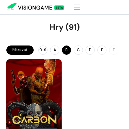
Hry (91)
Filtrovat
0-9
A
B
C
D
E
F
G