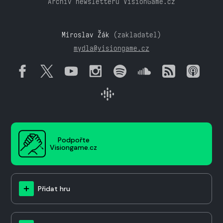
Archiv newsletteru VisionGame.cz
Miroslav Žák
(zakladatel)
mydla@visiongame.cz
Podpořte
Visiongame.cz
Přidat hru