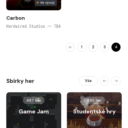
Ve vývoji
Carbon
Hardwired Studios — TBA
1
2
3
4
Sbírky her
Vše
487 her
485 her
Game Jam
Studentské hry