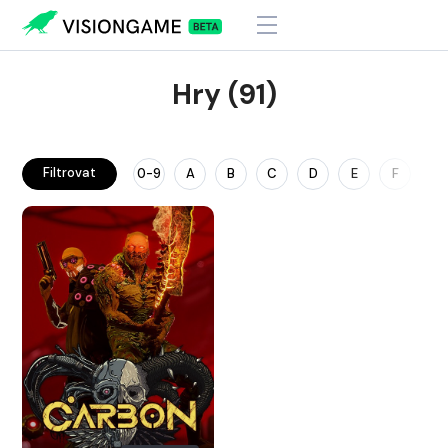
Hry (91)
Filtrovat
0-9
A
B
C
D
E
F
G