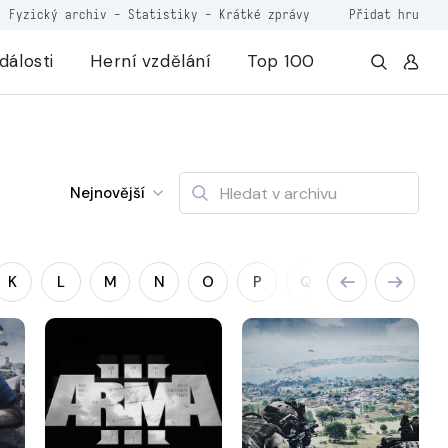
Fyzický archiv
-
Statistiky
-
Krátké zprávy
Přidat hru
dálosti
Herní vzdělání
Top 100
Nejnovější
K
L
M
N
O
P
Q
R
S