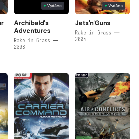
o
Vydáno
Vydáno
ur
Archibald's
Jets'n'Guns
Adventures
Rake in Grass —
2004
Rake in Grass —
2008