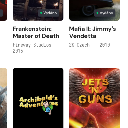
o
Vydáno
Vydáno
Frankenstein:
Mafia II: Jimmy's
Master of Death
Vendetta
 —
Fineway Studios —
2K Czech — 2010
2015