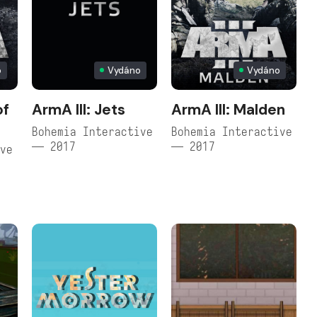
o
Vydáno
Vydáno
of
ArmA III: Jets
ArmA III: Malden
Bohemia Interactive
Bohemia Interactive
— 2017
— 2017
ive