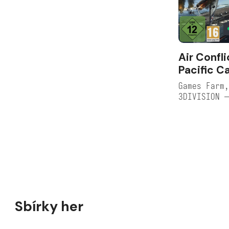
Air Confli
Pacific Ca
Games Farm,
3DIVISION 
Sbírky her