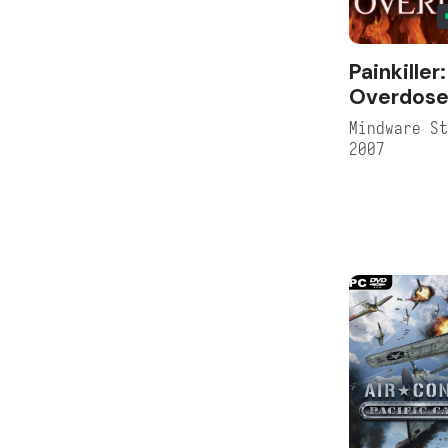
Painkiller:
Overdos
Mindware S
2007