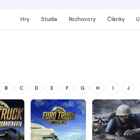
Hry
Studia
Rozhovory
Články
U
B
C
D
E
F
G
H
I
J