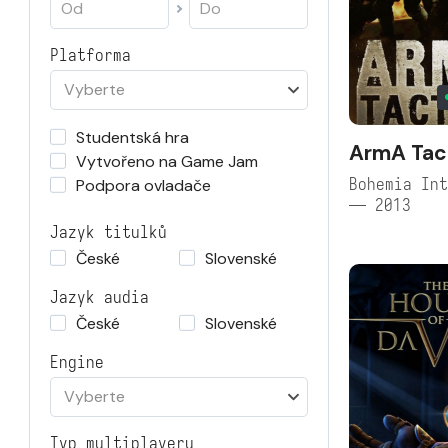
Platforma
Vyberte
Studentská hra
ArmA Tac
Vytvořeno na Game Jam
Bohemia Int
Podpora ovladače
— 2013
Jazyk titulků
České
Slovenské
Jazyk audia
České
Slovenské
Engine
Vyberte
Typ multiplayeru