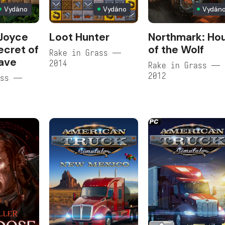
Vydáno
Vydáno
Vydán
Joyce
Loot Hunter
Northmark: Ho
ecret of
of the Wolf
Rake in Grass —
ave
2014
Rake in Grass —
2012
ass —