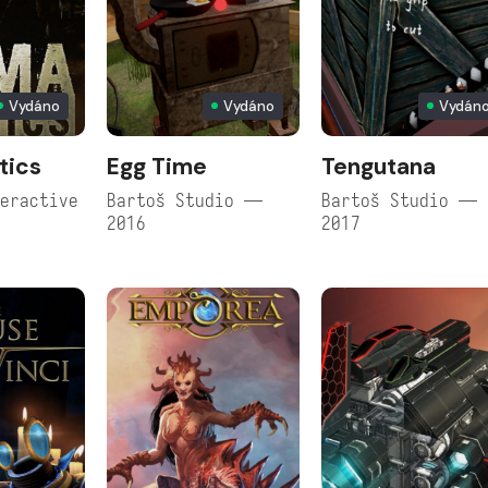
Vydáno
Vydáno
Vydán
tics
Egg Time
Tengutana
eractive
Bartoš Studio —
Bartoš Studio —
2016
2017