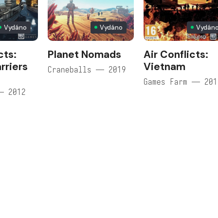
Vydáno
Vydáno
Vydán
cts:
Planet Nomads
Air Conflicts:
rriers
Vietnam
Craneballs — 2019
Games Farm — 201
— 2012