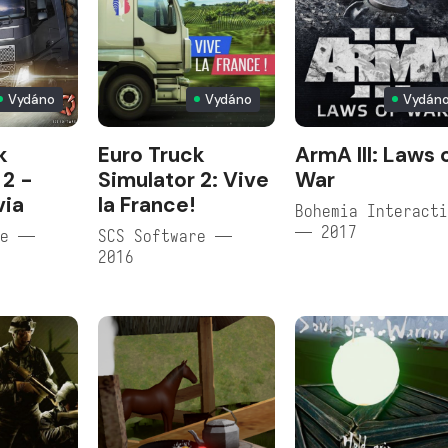
Vydáno
Vydáno
Vydán
k
Euro Truck
ArmA III: Laws 
 2 -
Simulator 2: Vive
War
via
la France!
Bohemia Interact
— 2017
re —
SCS Software —
2016