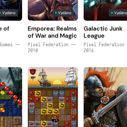
Vydáno
Vydáno
Vydán
 of
Emporea: Realms
Galactic Junk
of War and Magic
League
 Games —
Pixel Federation —
Pixel Federation
2010
2016