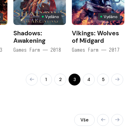
o
Vydáno
Vydáno
Shadows:
Vikings: Wolves
Awakening
of Midgard
3
Games Farm — 2018
Games Farm — 2017
1
2
3
4
5
Vše