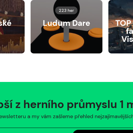
223 her
ské
Ludum Dare
TOP 
f
Vi
pší z herního průmyslu 1
ewsletteru a my vám zašleme přehled nejzajímavějších 