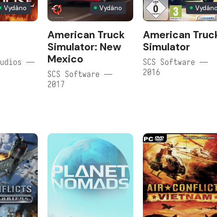
Vydáno
Vydáno
Vydán
American Truck
American Truc
e
Simulator: New
Simulator
Mexico
tudios —
SCS Software —
2016
SCS Software —
2017