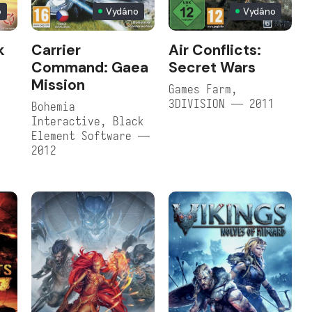
o
Vydáno
Vydáno
k
Carrier
Air Conflicts:
Command: Gaea
Secret Wars
Mission
Games Farm,
3DIVISION — 2011
Bohemia
Interactive, Black
Element Software —
2012