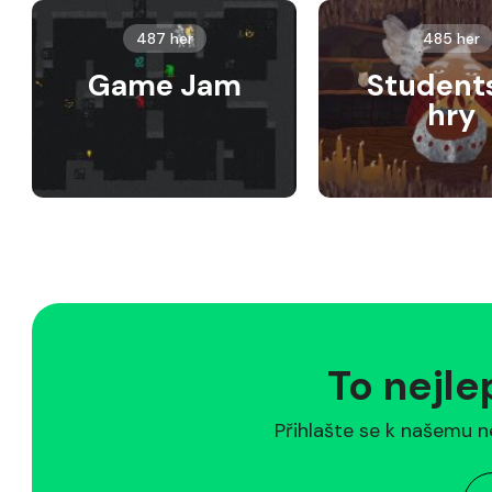
487 her
485 her
Game Jam
Student
hry
To nejle
Přihlašte se k našemu n