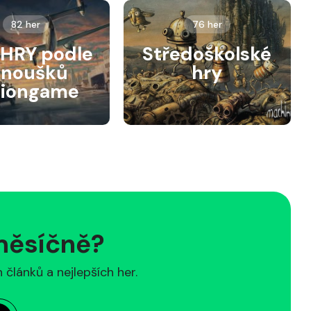
82 her
76 her
HRY podle
Středoškolské
anoušků
hry
siongame
 měsíčně?
článků a nejlepších her.