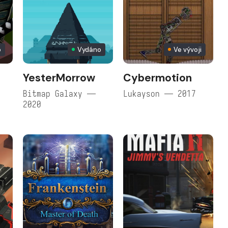
o
Vydáno
Ve vývoji
YesterMorrow
Cybermotion
Bitmap Galaxy —
Lukayson — 2017
2020