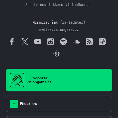
Archiv newsletteru VisionGame.cz
Miroslav Žák
(zakladatel)
mydla@visiongame.cz
Podpořte
Visiongame.cz
Přidat hru