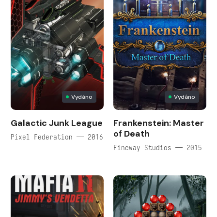
Vydáno
Vydáno
Galactic Junk League
Frankenstein: Master
of Death
Pixel Federation — 2016
Fineway Studios — 2015