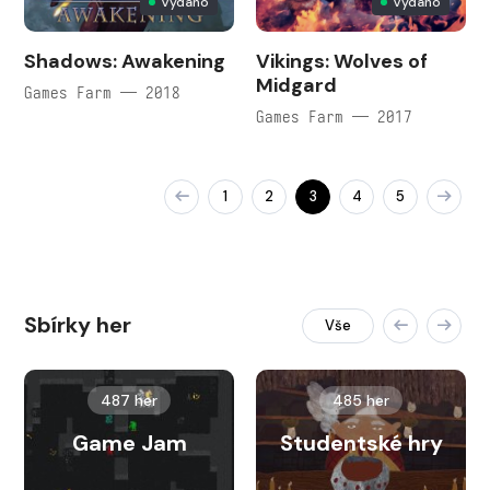
Vydáno
Vydáno
Shadows: Awakening
Vikings: Wolves of
Midgard
Games Farm — 2018
Games Farm — 2017
1
2
3
4
5
Sbírky her
Vše
487 her
485 her
Game Jam
Studentské hry