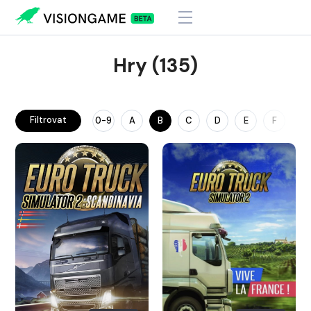
Hry (135)
Filtrovat
0-9
A
B
C
D
E
F
G