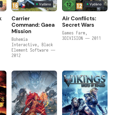
o
Vydáno
Vydáno
k
Carrier
Air Conflicts:
Command: Gaea
Secret Wars
Mission
Games Farm,
3DIVISION — 2011
Bohemia
Interactive, Black
Element Software —
2012