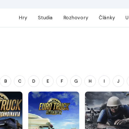
Hry
Studia
Rozhovory
Články
U
B
C
D
E
F
G
H
I
J