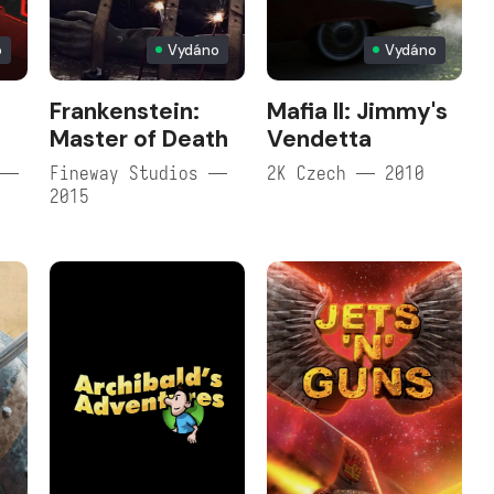
o
Vydáno
Vydáno
Frankenstein:
Mafia II: Jimmy's
Master of Death
Vendetta
 —
Fineway Studios —
2K Czech — 2010
2015