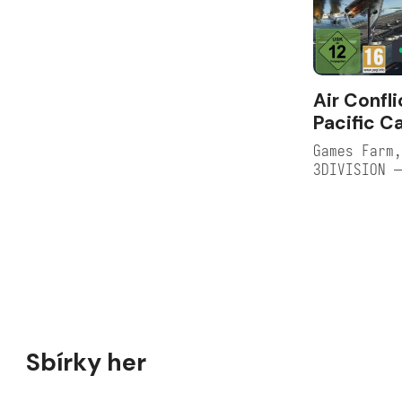
Air Confli
Pacific Ca
Games Farm,
3DIVISION 
Sbírky her