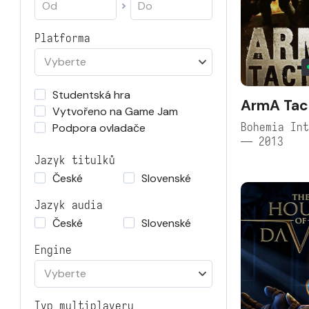
Platforma
Vyberte
Studentská hra
ArmA Tac
Vytvořeno na Game Jam
Bohemia Int
Podpora ovladače
— 2013
Jazyk titulků
České
Slovenské
Jazyk audia
České
Slovenské
Engine
Vyberte
Typ multiplayeru