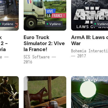
Vydáno
Vydáno
Vydán
k
Euro Truck
ArmA III: Laws 
 2 -
Simulator 2: Vive
War
via
la France!
Bohemia Interact
— 2017
re —
SCS Software —
2016