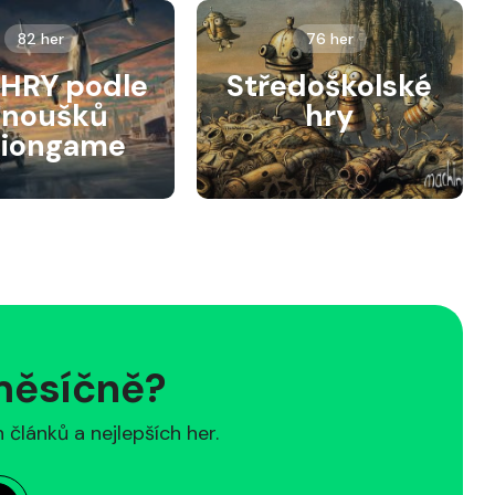
82 her
76 her
HRY podle
Středoškolské
anoušků
hry
siongame
 měsíčně?
článků a nejlepších her.