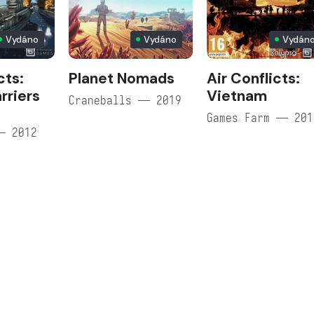
Vydáno
Vydáno
Vydán
cts:
Planet Nomads
Air Conflicts:
rriers
Vietnam
Craneballs — 2019
Games Farm — 201
— 2012