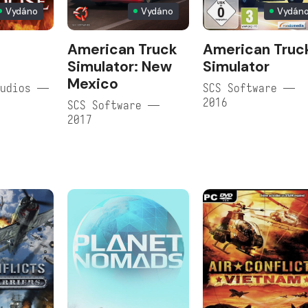
Vydáno
Vydáno
Vydán
American Truck
American Truc
e
Simulator: New
Simulator
Mexico
tudios —
SCS Software —
2016
SCS Software —
2017