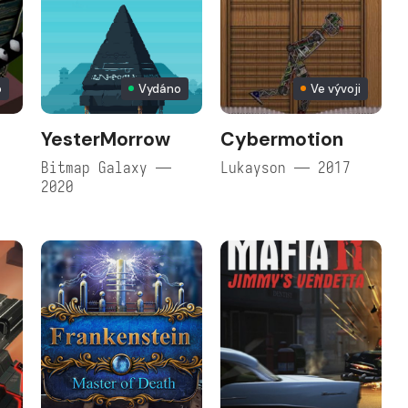
o
Vydáno
Ve vývoji
YesterMorrow
Cybermotion
Bitmap Galaxy —
Lukayson — 2017
2020