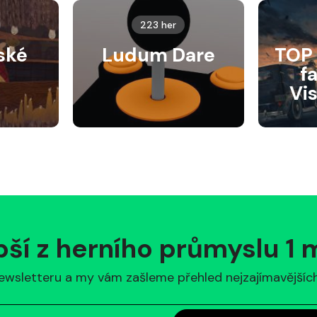
223 her
ské
Ludum Dare
TOP 
f
Vi
pší z herního průmyslu 1
ewsletteru a my vám zašleme přehled nejzajímavějších 