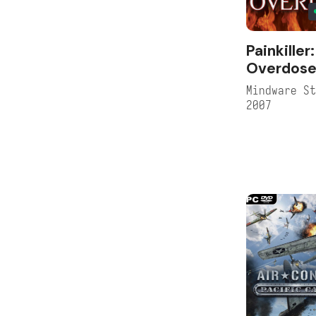
Painkiller:
Overdos
Mindware S
2007