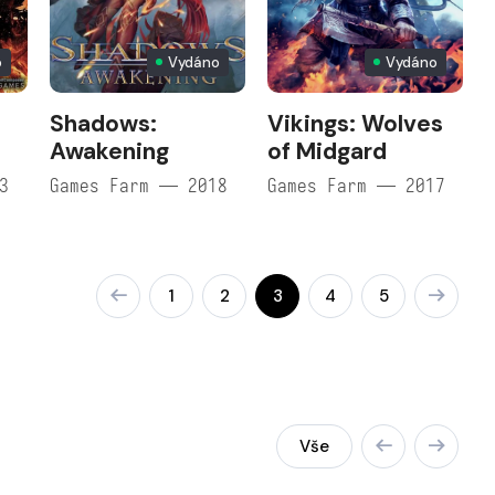
o
Vydáno
Vydáno
Shadows:
Vikings: Wolves
Awakening
of Midgard
3
Games Farm — 2018
Games Farm — 2017
1
2
3
4
5
Vše