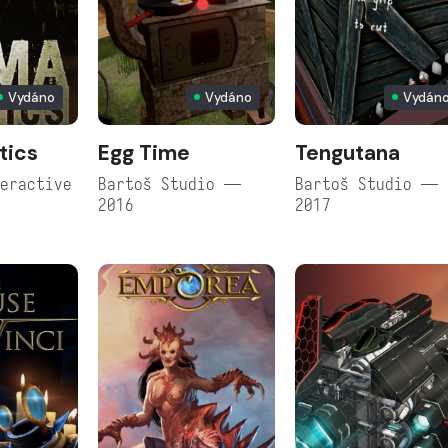
Vydáno
Vydáno
Vydán
tics
Egg Time
Tengutana
eractive
Bartoš Studio —
Bartoš Studio —
2016
2017