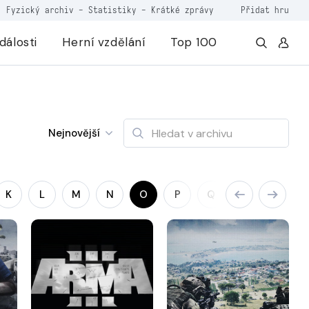
Fyzický archiv
-
Statistiky
-
Krátké zprávy
Přidat hru
dálosti
Herní vzdělání
Top 100
Nejnovější
K
L
M
N
O
P
Q
R
S