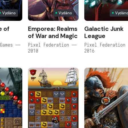
Vydáno
Vydáno
Vydán
 of
Emporea: Realms
Galactic Junk
of War and Magic
League
 Games —
Pixel Federation —
Pixel Federation
2010
2016