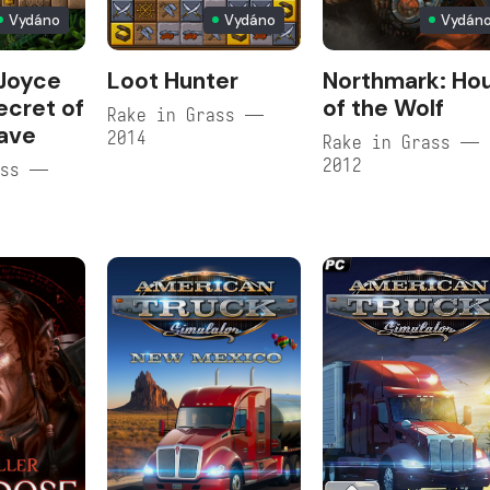
Vydáno
Vydáno
Vydán
Joyce
Loot Hunter
Northmark: Ho
ecret of
of the Wolf
Rake in Grass —
ave
2014
Rake in Grass —
2012
ass —