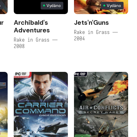
o
Vydáno
Vydáno
ur
Archibald's
Jets'n'Guns
Adventures
Rake in Grass —
2004
Rake in Grass —
2008