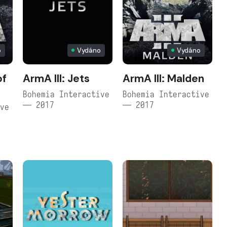
o
Vydáno
Vydáno
of
ArmA III: Jets
ArmA III: Malden
Bohemia Interactive
Bohemia Interactive
— 2017
— 2017
ive