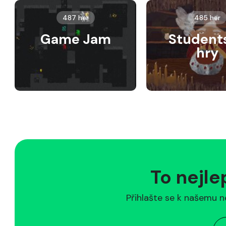
487 her
485 her
Game Jam
Student
hry
To nejle
Přihlašte se k našemu n