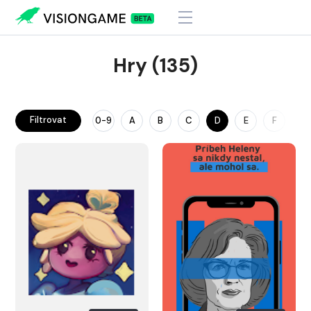
Hry (135)
Filtrovat
0-9
A
B
C
D
E
F
G