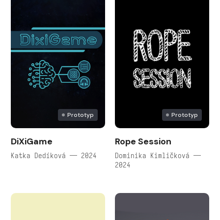
Prototyp
Prototyp
DiXiGame
Rope Session
Katka Dedíková — 2024
Dominika Kimličková —
2024