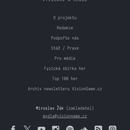
O projektu
Redakce
Podpořte nás
Stáž / Praxe
Pro média
Fyzická sbírka her
Top 100 her
Archiv newsletteru VisionGame.cz
Miroslav Žák
(zakladatel)
mydla@visiongame.cz