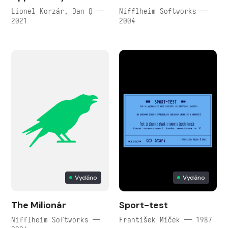
Lionel Korzár, Dan Q —
Nifflheim Softworks —
2021
2004
Vydáno
Vydáno
The Milionár
Sport-test
Nifflheim Softworks —
František Míček — 1987