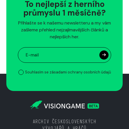
To nejlepší z herního
průmyslu 1 měsíčně?
Přihlašte se k našemu newsletteru a my vám
zašleme přehled nejzajímavějších článků a
nejlepších her.
Souhlasím se zásadami ochrany osobních údajů
ARCHIV ČESKOSLOVENSKÝCH
VÝVOJÁŘŮ A HRÁČŮ