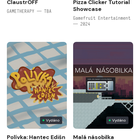
ClaustrOFF
Pizza Clicker Tutorial
Showcase
GAMETHERAPY — TBA
Gamefruit Entertainment
— 2024
Vydáno
Vydáno
Polívka: Hantec Edišn
Malá násobilka