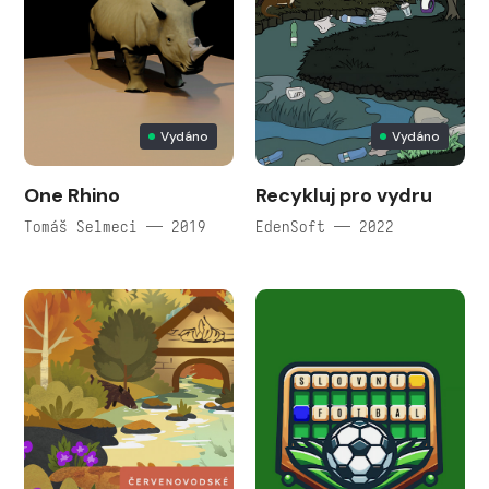
Vydáno
Vydáno
One Rhino
Recykluj pro vydru
Tomáš Selmeci — 2019
EdenSoft — 2022