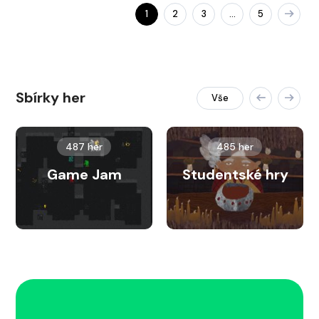
1
2
3
5
…
Sbírky her
Vše
487 her
485 her
Game Jam
Studentské hry