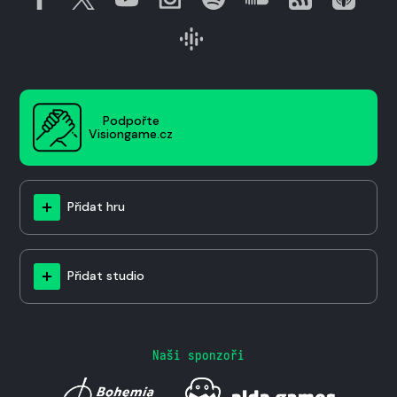
Podpořte
Visiongame.cz
Přidat hru
Přidat studio
Naši sponzoři