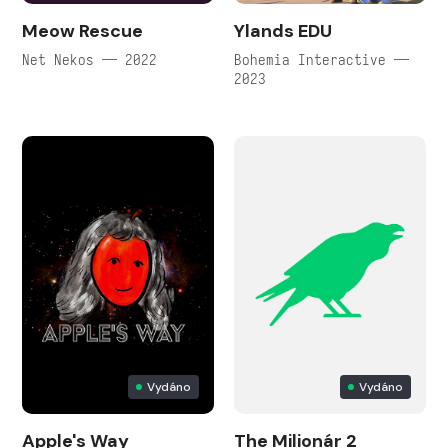
Meow Rescue
Ylands EDU
Net Nekos — 2022
Bohemia Interactive —
2023
Vydáno
Vydáno
Apple's Way
The Milionár 2