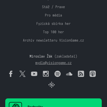
Stáž / Praxe
Pro média
Fyzická sbírka her
Top 100 her
Archiv newsletteru VisionGame.cz
Miroslav Žák
(zakladatel)
mydla@visiongame.cz
Podpořte