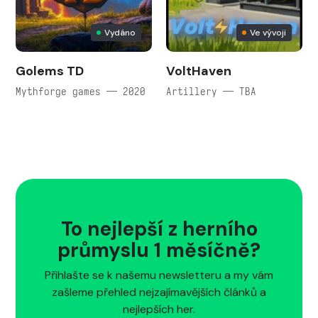
Vydáno
Ve vývoji
Golems TD
VoltHaven
Mythforge games — 2020
Artillery — TBA
To nejlepší z herního
průmyslu 1 měsíčně?
Přihlašte se k našemu newsletteru a my vám
zašleme přehled nejzajímavějších článků a
nejlepších her.