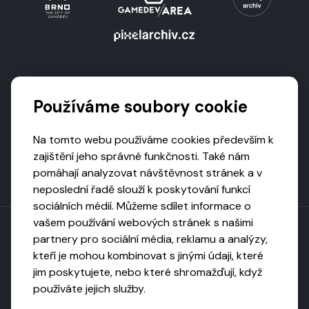
Podporují nás
Používáme soubory cookie
Na tomto webu používáme cookies především k
zajištění jeho správné funkčnosti. Také nám
pomáhají analyzovat návštěvnost stránek a v
neposlední řadě slouží k poskytování funkcí
sociálních médií. Můžeme sdílet informace o
vašem používání webových stránek s našimi
partnery pro sociální média, reklamu a analýzy,
kteří je mohou kombinovat s jinými údaji, které
Toto dílo podléhá licenci CC BY-NC-ND
jim poskytujete, nebo které shromažďují, když
Uveďte původ, neužívejte komerčně, nezpracovávejte.
používáte jejich služby.
Webarchivováno