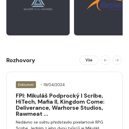
Rozhovory
Vše
- 19/04/2024
Exkluzivní
FPI: Mikuláš Podprocký I Scribe,
HiTech, Mafia II, Kingdom Come:
Deliverance, Warhorse Studios,
Rawmeat …
Nedávno se světu představilo pixelartové RPG
Scribe. Jedním z jeho dvou tvůrců je Mikuláš