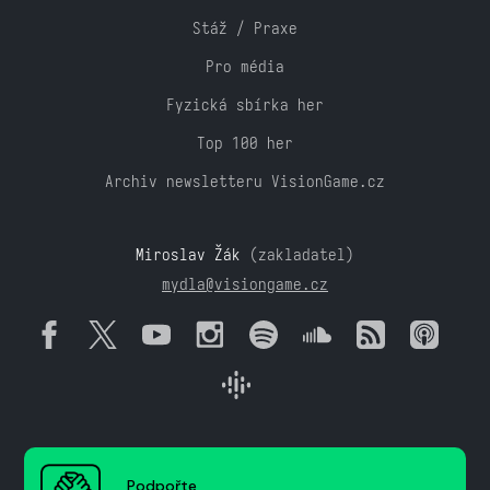
Stáž / Praxe
Pro média
Fyzická sbírka her
Top 100 her
Archiv newsletteru VisionGame.cz
Miroslav Žák
(zakladatel)
mydla@visiongame.cz
Podpořte