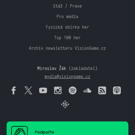
Stáž / Praxe
Pro média
Fyzická sbírka her
Top 100 her
Archiv newsletteru VisionGame.cz
Miroslav Žák
(zakladatel)
mydla@visiongame.cz
Podpořte