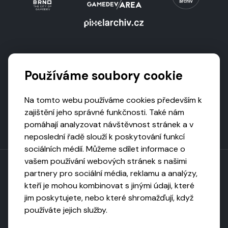
Podporují nás
Používáme soubory cookie
Na tomto webu používáme cookies především k
zajištění jeho správné funkčnosti. Také nám
pomáhají analyzovat návštěvnost stránek a v
neposlední řadě slouží k poskytování funkcí
sociálních médií. Můžeme sdílet informace o
vašem používání webových stránek s našimi
partnery pro sociální média, reklamu a analýzy,
kteří je mohou kombinovat s jinými údaji, které
Toto dílo podléhá licenci CC BY-NC-ND
jim poskytujete, nebo které shromažďují, když
Uveďte původ, neužívejte komerčně, nezpracovávejte.
používáte jejich služby.
Webarchivováno