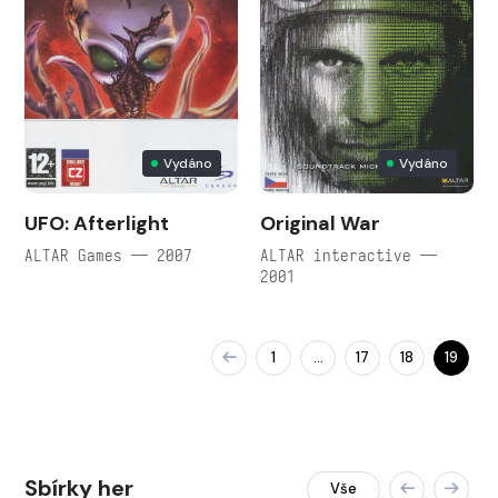
Vydáno
Vydáno
UFO: Afterlight
Original War
ALTAR Games — 2007
ALTAR interactive —
2001
1
17
18
19
…
Sbírky her
Vše