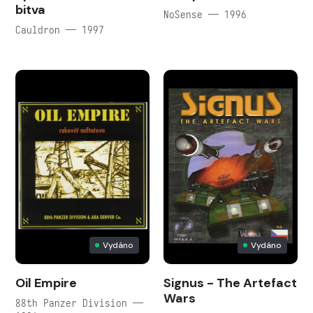
bitva
NoSense — 1996
Cauldron — 1997
Vydáno
Vydáno
Oil Empire
Signus - The Artefact
Wars
88th Panzer Division —