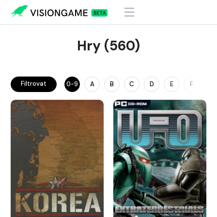
Hry (560)
Filtrovat
0-9
A
B
C
D
E
F
G