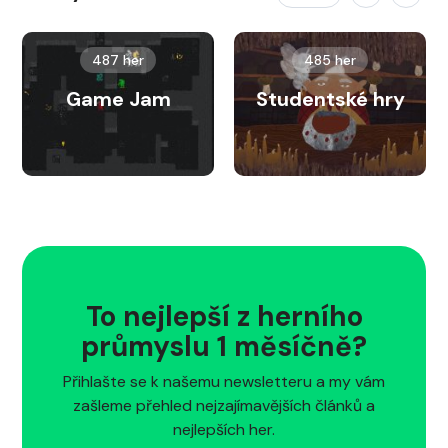
487 her
485 her
Game Jam
Studentské hry
To nejlepší z herního
průmyslu 1 měsíčně?
Přihlašte se k našemu newsletteru a my vám
zašleme přehled nejzajímavějších článků a
nejlepších her.