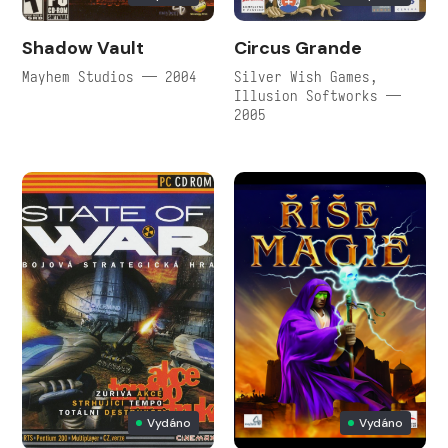
Shadow Vault
Circus Grande
Mayhem Studios — 2004
Silver Wish Games,
Illusion Softworks —
2005
Vydáno
Vydáno