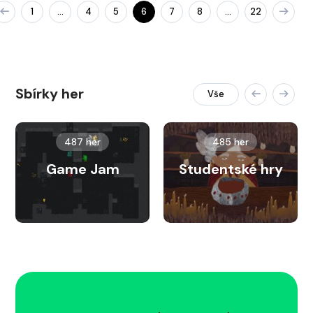
1
4
5
6
7
8
22
…
…
Sbírky her
Vše
487 her
485 her
Game Jam
Studentské hry