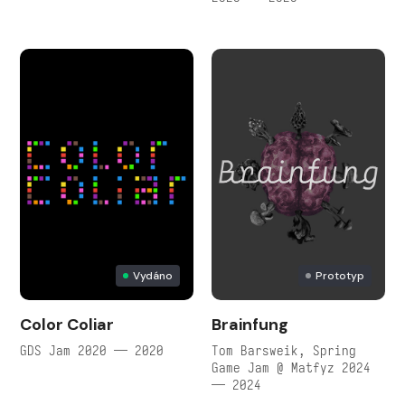
Vydáno
Prototyp
Color Coliar
Brainfung
GDS Jam 2020 — 2020
Tom Barsweik, Spring
Game Jam @ Matfyz 2024
— 2024