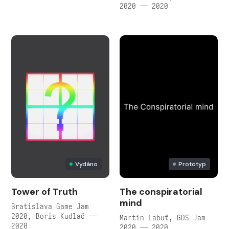
2020 — 2020
Vydáno
Prototyp
Tower of Truth
The conspiratorial
mind
Bratislava Game Jam
2020, Boris Kudlač —
Martin Labuť, GDS Jam
2020
2020 — 2020