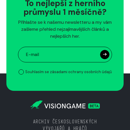
To nejlepší z herního
průmyslu 1 měsíčně?
Přihlašte se k našemu newsletteru a my vám
zašleme přehled nejzajímavějších článků a
nejlepších her.
Souhlasím se zásadami ochrany osobních údajů
ARCHIV ČESKOSLOVENSKÝCH
VÝVOJÁŘŮ A HRÁČŮ