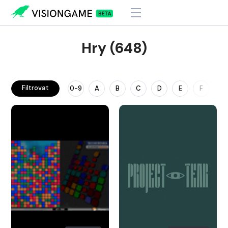
Hry (648)
Filtrovat
0-9
A
B
C
D
E
F
G