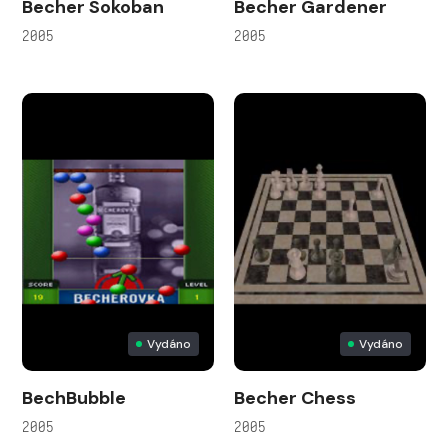
Becher Sokoban
Becher Gardener
2005
2005
Vydáno
Vydáno
BechBubble
Becher Chess
2005
2005