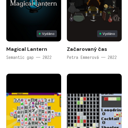
Vydáno
Vydáno
Magical Lantern
Začarovaný čas
Semantic gap — 2022
Petra Emmerová — 2022