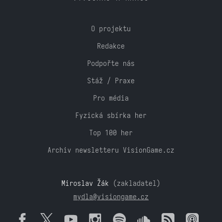
O projektu
Redakce
Podpořte nás
Stáž / Praxe
Pro média
Fyzická sbírka her
Top 100 her
Archiv newsletteru VisionGame.cz
Miroslav Žák
(zakladatel)
mydla@visiongame.cz