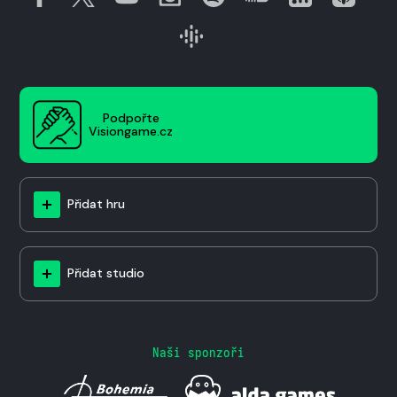
Podpořte
Visiongame.cz
Přidat hru
Přidat studio
Naši sponzoři