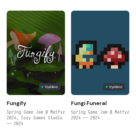
Vydáno
Vydáno
Fungify
Fungi Funeral
Spring Game Jam @ Matfyz
Spring Game Jam @ Matfyz
2024, Cozy Games Studio
2024 — 2024
— 2024