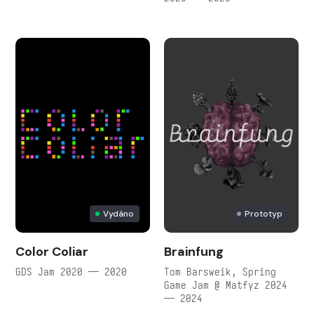
Vydáno
Prototyp
Color Coliar
Brainfung
GDS Jam 2020 — 2020
Tom Barsweik, Spring
Game Jam @ Matfyz 2024
— 2024