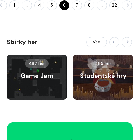
1
4
5
6
7
8
22
…
…
Sbírky her
Vše
487 her
485 her
Game Jam
Studentské hry