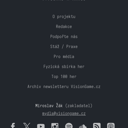
O projektu
Redakce
Podpořte nás
Stáž / Praxe
Pro média
Fyzická sbírka her
Top 100 her
Archiv newsletteru VisionGame.cz
Miroslav Žák
(zakladatel)
mydla@visiongame.cz