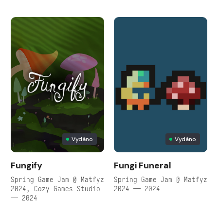
Vydáno
Vydáno
Fungify
Fungi Funeral
Spring Game Jam @ Matfyz
Spring Game Jam @ Matfyz
2024, Cozy Games Studio
2024 — 2024
— 2024