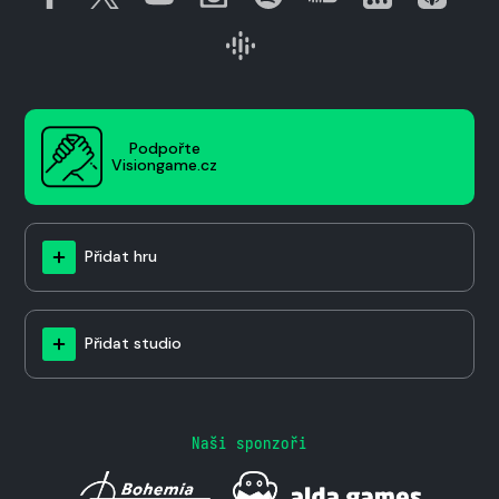
Podpořte
Visiongame.cz
Přidat hru
Přidat studio
Naši sponzoři