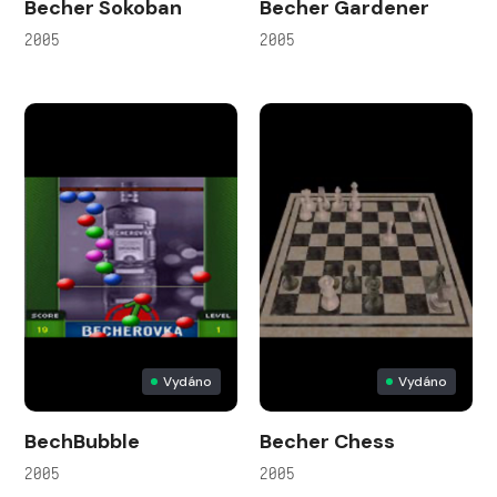
Becher Sokoban
Becher Gardener
2005
2005
Vydáno
Vydáno
BechBubble
Becher Chess
2005
2005