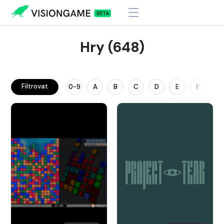
Hry (648)
Filtrovat
0-9
A
B
C
D
E
F
G