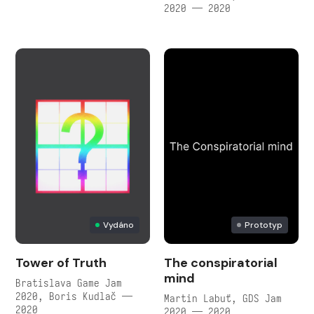
2020 — 2020
Vydáno
Prototyp
Tower of Truth
The conspiratorial
mind
Bratislava Game Jam
2020, Boris Kudlač —
Martin Labuť, GDS Jam
2020
2020 — 2020