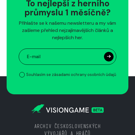
To nejlepší z herního
průmyslu 1 měsíčně?
Přihlašte se k našemu newsletteru a my vám
zašleme přehled nejzajímavějších článků a
nejlepších her.
Souhlasím se zásadami ochrany osobních údajů
ARCHIV ČESKOSLOVENSKÝCH
VÝVOJÁŘŮ A HRÁČŮ