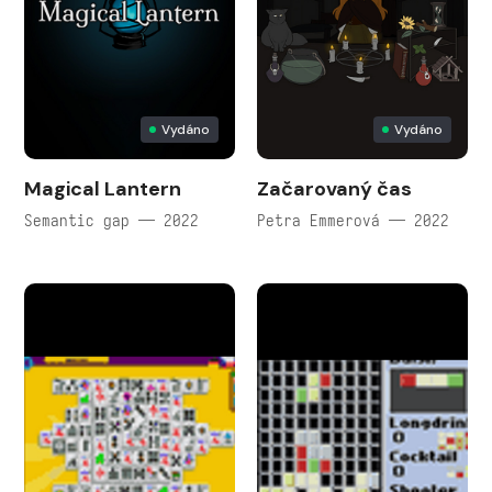
Vydáno
Vydáno
Magical Lantern
Začarovaný čas
Semantic gap — 2022
Petra Emmerová — 2022