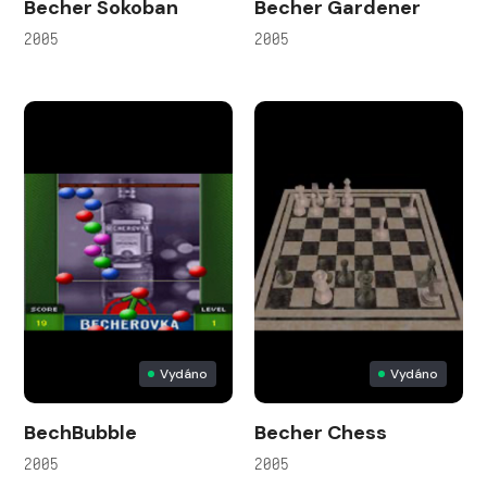
Becher Sokoban
Becher Gardener
2005
2005
Vydáno
Vydáno
BechBubble
Becher Chess
2005
2005