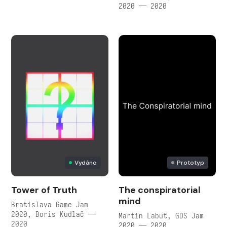
2020 — 2020
Vydáno
Prototyp
Tower of Truth
The conspiratorial
mind
Bratislava Game Jam
2020, Boris Kudlač —
Martin Labuť, GDS Jam
2020
2020 — 2020