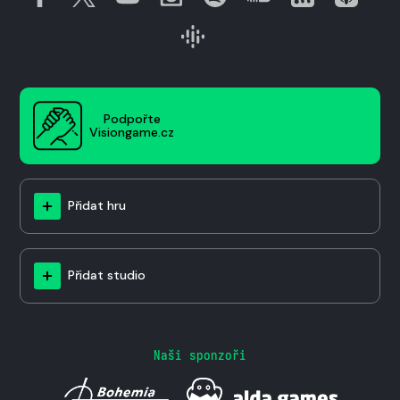
Podpořte
Visiongame.cz
Přidat hru
Přidat studio
Naši sponzoři