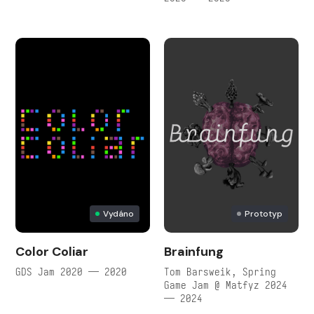
Vydáno
Prototyp
Color Coliar
Brainfung
GDS Jam 2020 — 2020
Tom Barsweik, Spring
Game Jam @ Matfyz 2024
— 2024