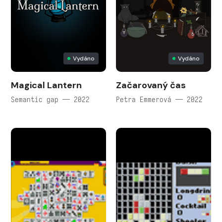
Vydáno
Vydáno
Magical Lantern
Začarovaný čas
Semantic gap — 2022
Petra Emmerová — 2022