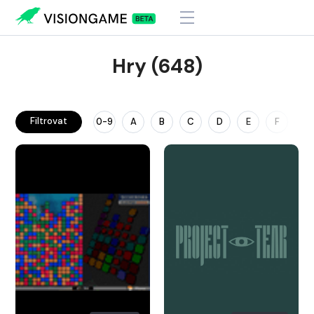
Hry (648)
Filtrovat
0-9
A
B
C
D
E
F
G