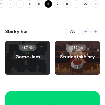
1
4
5
6
7
8
22
…
…
Sbírky her
Vše
487 her
485 her
Game Jam
Studentské hry