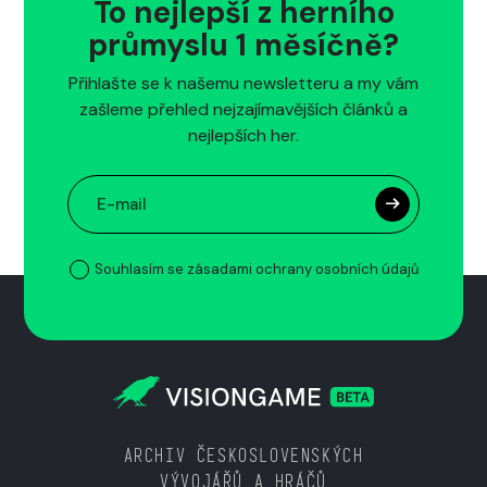
To nejlepší z herního
průmyslu 1 měsíčně?
Přihlašte se k našemu newsletteru a my vám
zašleme přehled nejzajímavějších článků a
nejlepších her.
Souhlasím se zásadami ochrany osobních údajů
ARCHIV ČESKOSLOVENSKÝCH
VÝVOJÁŘŮ A HRÁČŮ