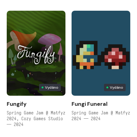
Vydáno
Vydáno
Fungify
Fungi Funeral
Spring Game Jam @ Matfyz
Spring Game Jam @ Matfyz
2024, Cozy Games Studio
2024 — 2024
— 2024