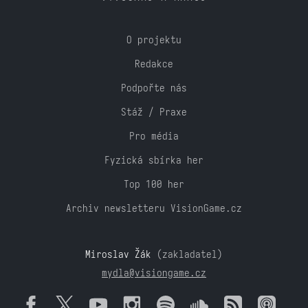
O projektu
Redakce
Podpořte nás
Stáž / Praxe
Pro média
Fyzická sbírka her
Top 100 her
Archiv newsletteru VisionGame.cz
Miroslav Žák
(zakladatel)
mydla@visiongame.cz