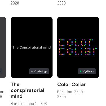
2020
2020
o
Prototyp
Vydáno
The
Color Coliar
conspiratorial
Jam
GDS Jam 2020 —
mind
ač
2020
Martin Labuť, GDS