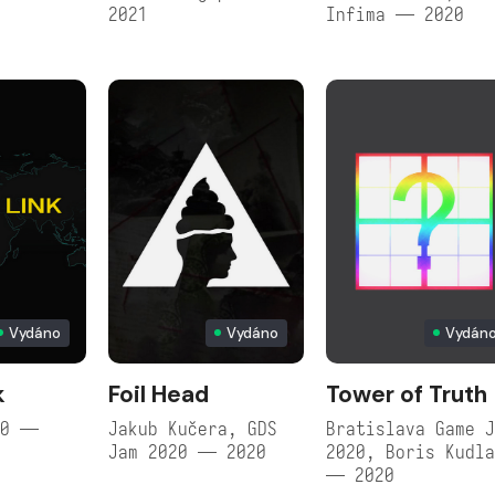
2021
Infima — 2020
Vydáno
Vydáno
Vydán
k
Foil Head
Tower of Truth
20 —
Jakub Kučera, GDS
Bratislava Game 
Jam 2020 — 2020
2020, Boris Kudl
— 2020