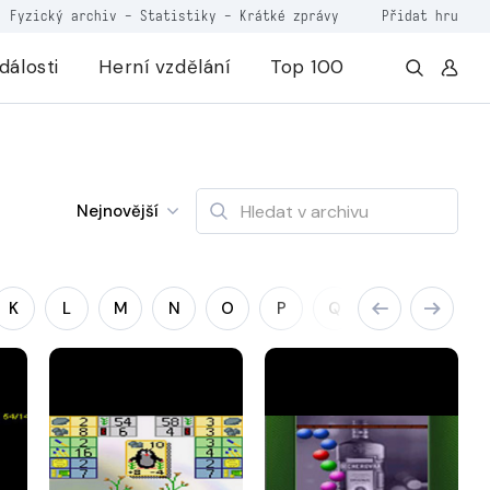
Fyzický archiv
-
Statistiky
-
Krátké zprávy
Přidat hru
dálosti
Herní vzdělání
Top 100
Nejnovější
K
L
M
N
O
P
Q
R
S