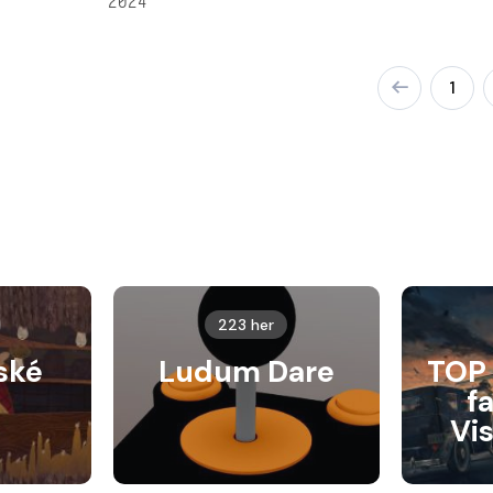
2024
1
223 her
ské
Ludum Dare
TOP 
f
Vi