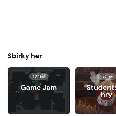
Sbírky her
487 her
485 her
Game Jam
Student
hry