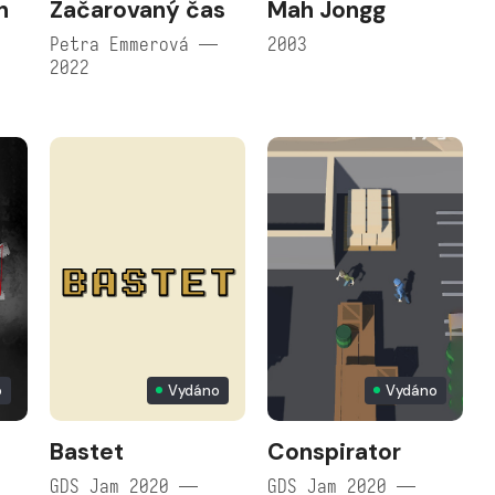
n
Začarovaný čas
Mah Jongg
Petra Emmerová —
2003
2022
o
Vydáno
Vydáno
Bastet
Conspirator
e
GDS Jam 2020 —
GDS Jam 2020 —