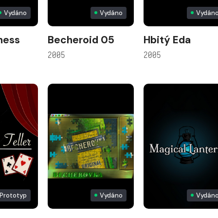
Vydáno
Vydáno
Vydán
hess
Becheroid 05
Hbitý Eda
2005
2005
Prototyp
Vydáno
Vydán