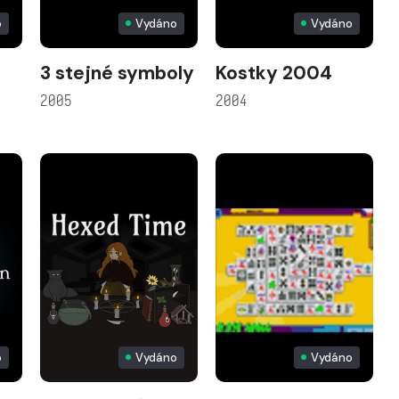
o
Vydáno
Vydáno
3 stejné symboly
Kostky 2004
2005
2004
o
Vydáno
Vydáno