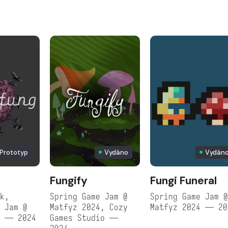
Prototyp
Vydáno
Vydán
Fungify
Fungi Funeral
k,
Spring Game Jam @
Spring Game Jam 
 Jam @
Matfyz 2024, Cozy
Matfyz 2024 — 20
4 — 2024
Games Studio —