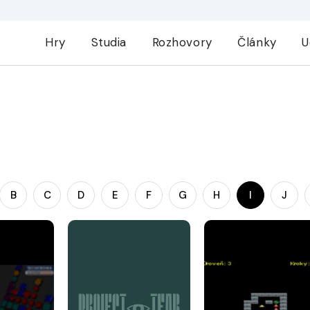
Hry
Studia
Rozhovory
Články
U
B
C
D
E
F
G
H
I
J