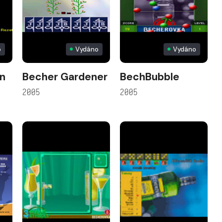
o
Vydáno
Vydáno
n
Becher Gardener
BechBubble
2005
2005