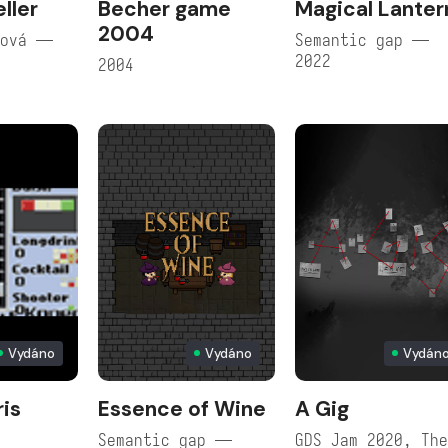
ller
Becher game
Magical Lanter
2004
rová —
Semantic gap —
2022
2004
Vydáno
Vydáno
Vydán
ris
Essence of Wine
A Gig
Semantic gap —
GDS Jam 2020, Th