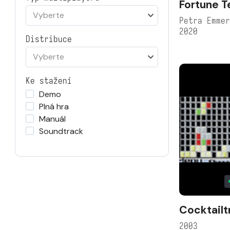
Fortune Te
Vyberte
Petra Emme
2020
Distribuce
Vyberte
Ke stažení
Demo
Plná hra
Manuál
Soundtrack
Cocktailt
2003