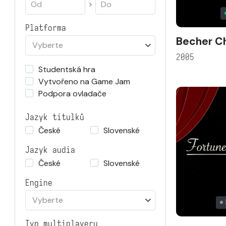
Platforma
Becher C
Vyberte
2005
Studentská hra
Vytvořeno na Game Jam
Podpora ovladače
Jazyk titulků
České
Slovenské
Jazyk audia
České
Slovenské
Engine
Vyberte
Typ multiplayeru