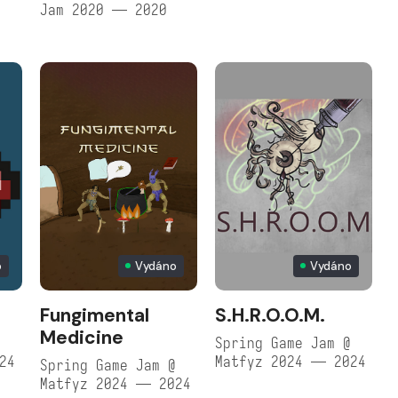
Jam 2020 — 2020
o
Vydáno
Vydáno
Fungimental
S.H.R.O.O.M.
Medicine
@
Spring Game Jam @
24
Matfyz 2024 — 2024
Spring Game Jam @
Matfyz 2024 — 2024