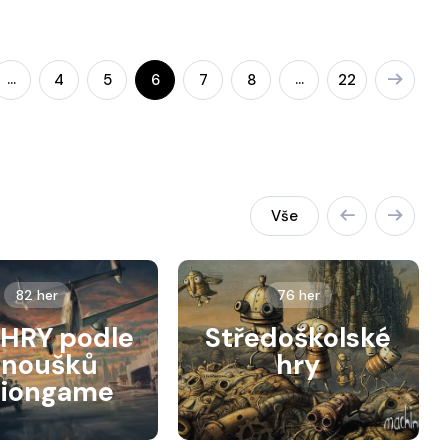
…
…
4
5
6
7
8
22
Vše
82 her
76 her
HRY podle
Středoškolské
anoušků
hry
siongame