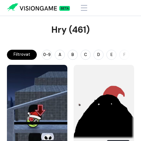
Hry (461)
Filtrovat
0-9
A
B
C
D
E
F
G