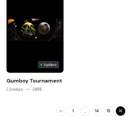
Vydáno
Gumboy Tournament
Cinemax — 2008
1
14
15
16
…