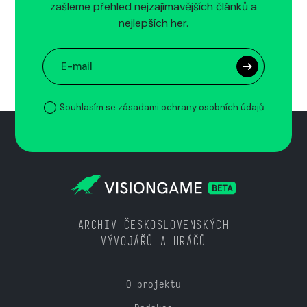
zašleme přehled nejzajímavějších článků a
nejlepších her.
Souhlasím se zásadami ochrany osobních údajů
ARCHIV ČESKOSLOVENSKÝCH
VÝVOJÁŘŮ A HRÁČŮ
O projektu