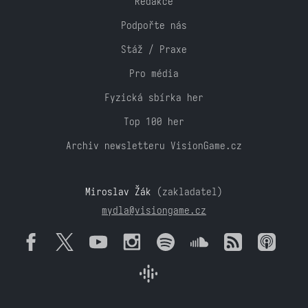
Redakce
Podpořte nás
Stáž / Praxe
Pro média
Fyzická sbírka her
Top 100 her
Archiv newsletteru VisionGame.cz
Miroslav Žák
(zakladatel)
mydla@visiongame.cz