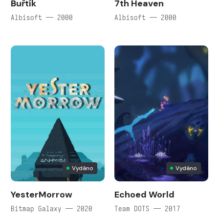
Buřtík
7th Heaven
Albisoft — 2000
Albisoft — 2000
Vydáno
Vydáno
YesterMorrow
Echoed World
Bitmap Galaxy — 2020
Team DOTS — 2017