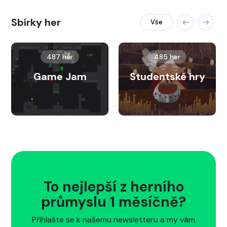
Sbírky her
Vše
487 her
485 her
Game Jam
Studentské hry
To nejlepší z herního
průmyslu 1 měsíčně?
Přihlašte se k našemu newsletteru a my vám