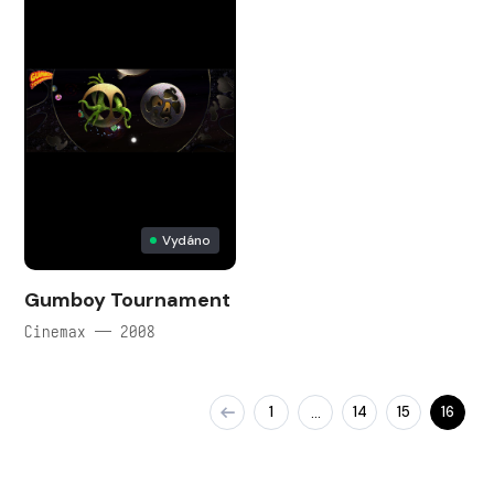
Vydáno
Gumboy Tournament
Cinemax — 2008
1
14
15
16
…