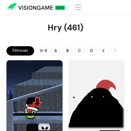
Hry (461)
Filtrovat
0-9
A
B
C
D
E
F
G