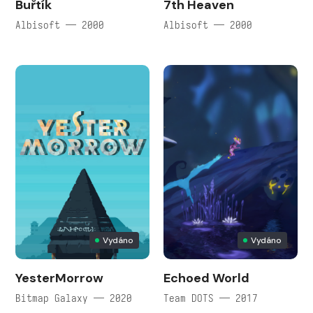
Buřtík
7th Heaven
Albisoft — 2000
Albisoft — 2000
Vydáno
Vydáno
YesterMorrow
Echoed World
Bitmap Galaxy — 2020
Team DOTS — 2017