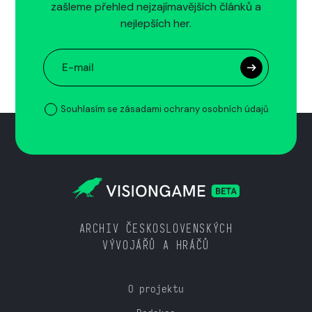
zašleme přehled nejzajímavějších článků a
nejlepších her.
Souhlasím se zásadami ochrany osobních údajů
ARCHIV ČESKOSLOVENSKÝCH
VÝVOJÁŘŮ A HRÁČŮ
O projektu