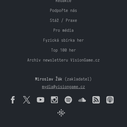
Redakce
Podpořte nás
Stáž / Praxe
Pro média
Fyzická sbírka her
Top 100 her
Archiv newsletteru VisionGame.cz
Miroslav Žák
(zakladatel)
mydla@visiongame.cz