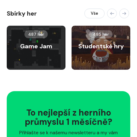
Sbírky her
Vše
487 her
485 her
Game Jam
Studentské hry
To nejlepší z herního
průmyslu 1 měsíčně?
Přihlašte se k našemu newsletteru a my vám