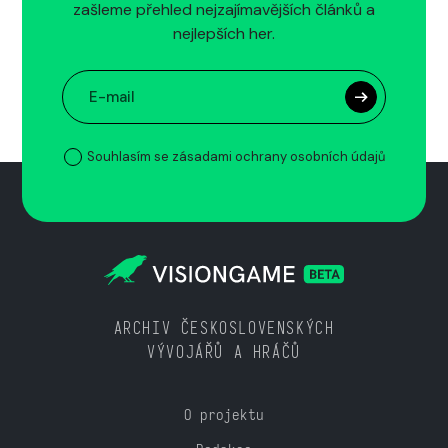
zašleme přehled nejzajímavějších článků a
nejlepších her.
Souhlasím se zásadami ochrany osobních údajů
ARCHIV ČESKOSLOVENSKÝCH
VÝVOJÁŘŮ A HRÁČŮ
O projektu