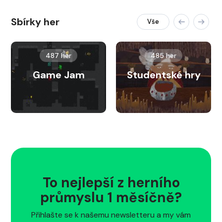
Sbírky her
Vše
487 her
485 her
Game Jam
Studentské hry
To nejlepší z herního
průmyslu 1 měsíčně?
Přihlašte se k našemu newsletteru a my vám