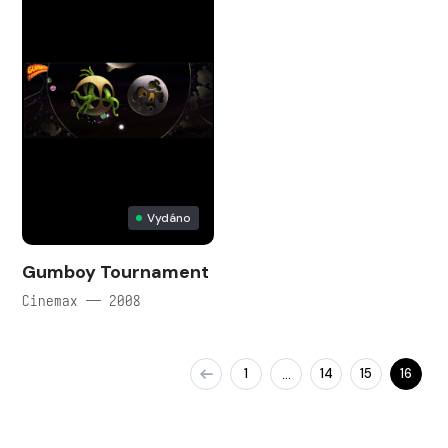
Vydáno
Gumboy Tournament
Cinemax — 2008
1
14
15
16
…