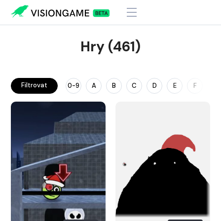
Hry (461)
Filtrovat
0-9
A
B
C
D
E
F
G