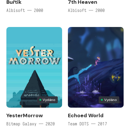
Buřtík
7th Heaven
Albisoft — 2000
Albisoft — 2000
Vydáno
Vydáno
YesterMorrow
Echoed World
Bitmap Galaxy — 2020
Team DOTS — 2017