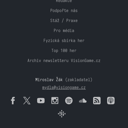
Redakce
Podpořte nás
Stáž / Praxe
Pro média
Fyzická sbírka her
Top 100 her
Archiv newsletteru VisionGame.cz
Miroslav Žák
(zakladatel)
mydla@visiongame.cz