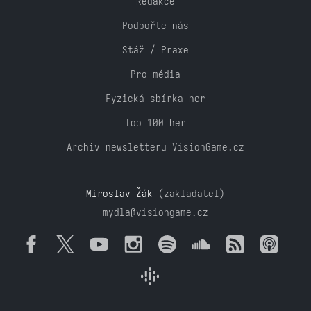
Redakce
Podpořte nás
Stáž / Praxe
Pro média
Fyzická sbírka her
Top 100 her
Archiv newsletteru VisionGame.cz
Miroslav Žák
(zakladatel)
mydla@visiongame.cz