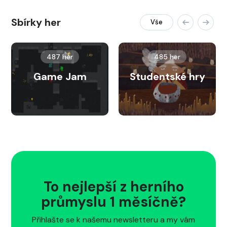
Sbírky her
Vše
487 her
485 her
Game Jam
Studentské hry
To nejlepší z herního
průmyslu 1 měsíčně?
Přihlašte se k našemu newsletteru a my vám