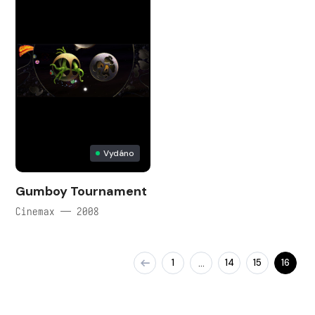
Vydáno
Gumboy Tournament
Cinemax — 2008
1
14
15
16
…