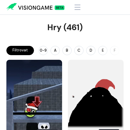
Hry (461)
Filtrovat
0-9
A
B
C
D
E
F
G