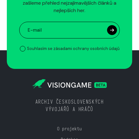
zašleme přehled nejzajímavějších článků a
nejlepších her.
Souhlasím se zásadami ochrany osobních údajů
ARCHIV ČESKOSLOVENSKÝCH
VÝVOJÁŘŮ A HRÁČŮ
O projektu