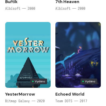
Buřtík
7th Heaven
Albisoft — 2000
Albisoft — 2000
Vydáno
Vydáno
YesterMorrow
Echoed World
Bitmap Galaxy — 2020
Team DOTS — 2017