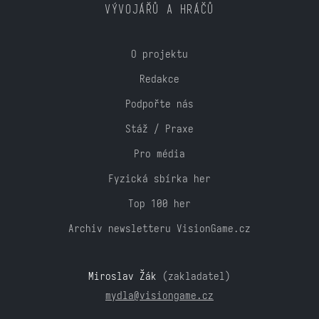
VÝVOJÁŘŮ A HRÁČŮ
O projektu
Redakce
Podpořte nás
Stáž / Praxe
Pro média
Fyzická sbírka her
Top 100 her
Archiv newsletteru VisionGame.cz
Miroslav Žák
(zakladatel)
mydla@visiongame.cz