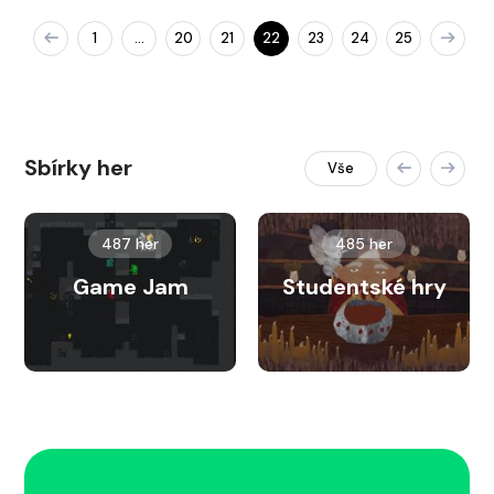
1
20
21
22
23
24
25
…
Sbírky her
Vše
487 her
485 her
Game Jam
Studentské hry