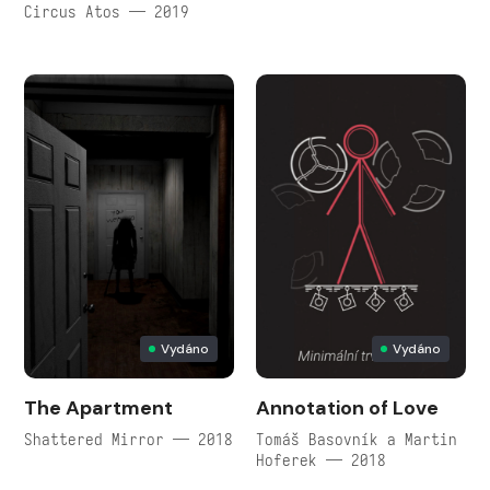
Circus Atos — 2019
Vydáno
Vydáno
The Apartment
Annotation of Love
Shattered Mirror — 2018
Tomáš Basovník a Martin
Hoferek — 2018