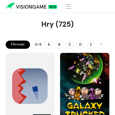
Hry (725)
Filtrovat
0-9
A
B
C
D
E
F
G