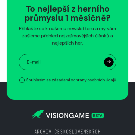
To nejlepší z herního
průmyslu 1 měsíčně?
Přihlašte se k našemu newsletteru a my vám
zašleme přehled nejzajímavějších článků a
nejlepších her.
Souhlasím se zásadami ochrany osobních údajů
ARCHIV ČESKOSLOVENSKÝCH