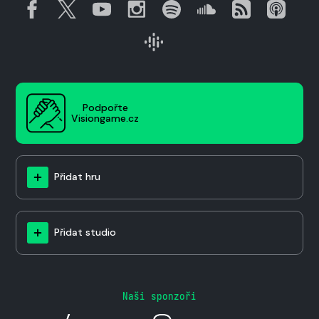
Podpořte
Visiongame.cz
Přidat hru
Přidat studio
Naši sponzoři