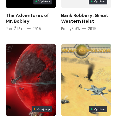
Vydáno
Vydáno
The Adventures of
Bank Robbery: Great
Mr. Bobley
Western Heist
Jan Žižka — 2015
PerrySoft — 2015
Ve vývoji
Vydáno