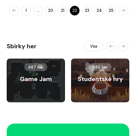
1
20
21
22
23
24
25
…
Sbírky her
Vše
487 her
485 her
Game Jam
Studentské hry