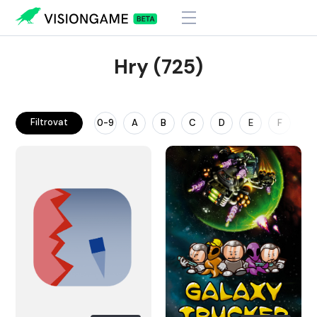
Hry (725)
Filtrovat
0-9
A
B
C
D
E
F
G