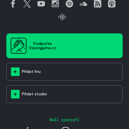
Podpořte
Visiongame.cz
Přidat hru
Přidat studio
Naši sponzoři