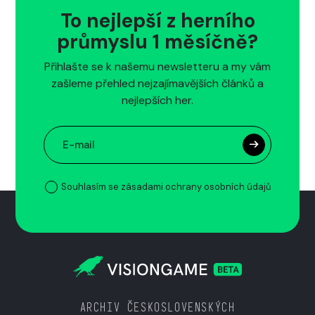
To nejlepší z herního
průmyslu 1 měsíčně?
Přihlašte se k našemu newsletteru a my vám
zašleme přehled nejzajímavějších článků a
nejlepších her.
Souhlasím se zásadami ochrany osobních údajů
ARCHIV ČESKOSLOVENSKÝCH