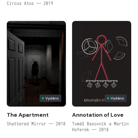
Circus Atos — 2019
Vydáno
Vydáno
The Apartment
Annotation of Love
Shattered Mirror — 2018
Tomáš Basovník a Martin
Hoferek — 2018