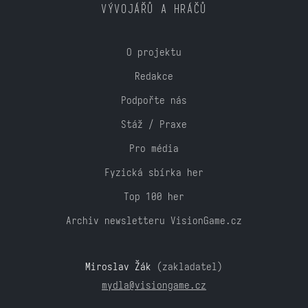
VÝVOJÁŘŮ A HRÁČŮ
O projektu
Redakce
Podpořte nás
Stáž / Praxe
Pro média
Fyzická sbírka her
Top 100 her
Archiv newsletteru VisionGame.cz
Miroslav Žák
(zakladatel)
mydla@visiongame.cz