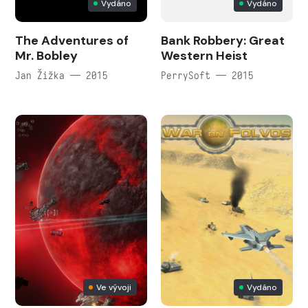
Vydáno
Vydáno
The Adventures of
Bank Robbery: Great
Mr. Bobley
Western Heist
Jan Žižka — 2015
PerrySoft — 2015
Ve vývoji
Vydáno