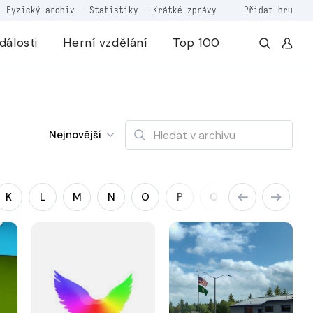
Fyzický archiv
-
Statistiky
-
Krátké zprávy
Přidat hru
dálosti
Herní vzdělání
Top 100
Nejnovější
K
L
M
N
O
P
Q
R
S