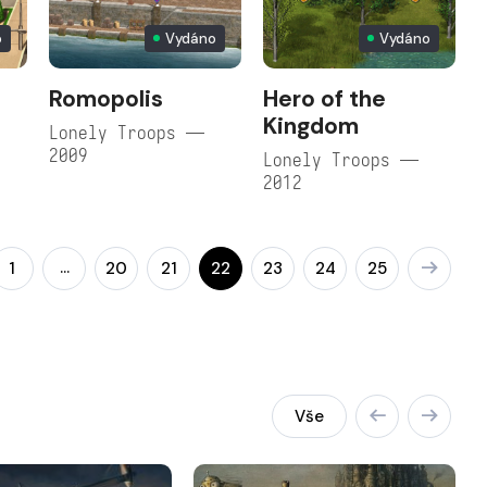
o
Vydáno
Vydáno
Romopolis
Hero of the
Kingdom
Lonely Troops —
2009
Lonely Troops —
2012
…
1
20
21
22
23
24
25
Vše