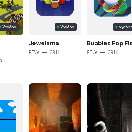
Vydáno
Vydáno
Vydán
Jewelama
Bubbles Pop Fi
PEVA — 2016
PEVA — 2016
es —