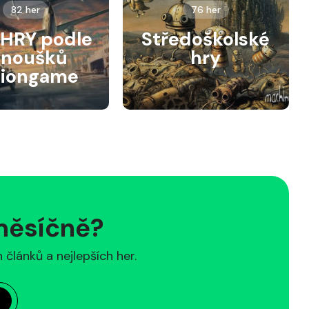
82 her
76 her
HRY podle
Středoškolské
anoušků
hry
siongame
 měsíčně?
článků a nejlepších her.