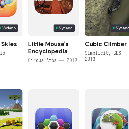
Vydáno
Vydáno
Vydán
 Skies
Little Mouse's
Cubic Climber
Encyclopedia
dio —
Simplicity GDS —
2013
Circus Atos — 2019