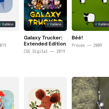
Vydáno
Vydáno
Vydán
Galaxy Trucker:
Béé!
Extended Edition
019
Proces — 2009
CGE Digital — 2019