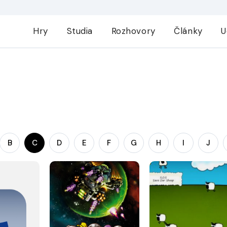
Hry
Studia
Rozhovory
Články
U
B
C
D
E
F
G
H
I
J