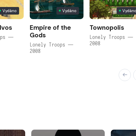
Vydáno
Vydáno
Vydán
lvos
Empire of the
Townopolis
Gods
ops —
Lonely Troops —
2008
Lonely Troops —
2008