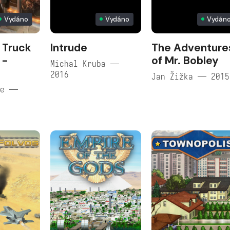
Vydáno
Vydáno
Vydán
 Truck
Intrude
The Adventure
 -
of Mr. Bobley
Michal Kruba —
2016
Jan Žižka — 2015
re —