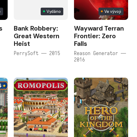
o
Vydáno
Ve vývoji
s
Bank Robbery:
Wayward Terran
Great Western
Frontier: Zero
Heist
Falls
PerrySoft — 2015
Reason Generator —
2016