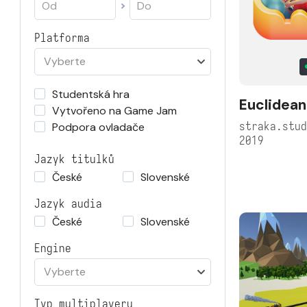
Platforma
Vyberte
Studentská hra
Euclidean
Vytvořeno na Game Jam
straka.stu
Podpora ovladače
2019
Jazyk titulků
České
Slovenské
Jazyk audia
České
Slovenské
Engine
Vyberte
Typ multiplayeru