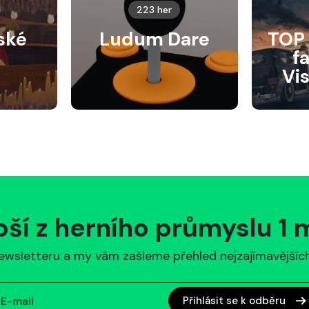
223 her
ské
Ludum Dare
TOP 
f
Vi
pší z herního průmyslu 1
ewsletteru a my vám zašleme přehled nejzajímavějších 
Přihlásit se k odběru