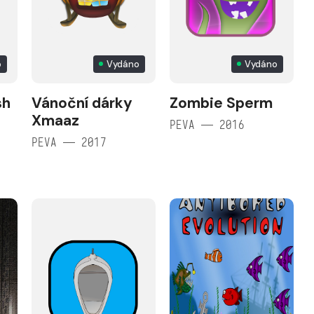
o
Vydáno
Vydáno
sh
Vánoční dárky
Zombie Sperm
Xmaaz
PEVA — 2016
PEVA — 2017