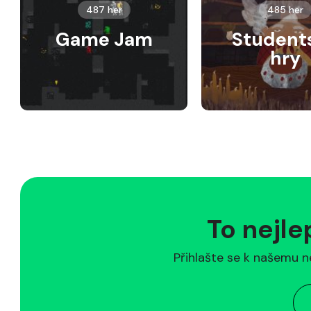
487 her
485 her
Game Jam
Student
hry
To nejle
Přihlašte se k našemu n