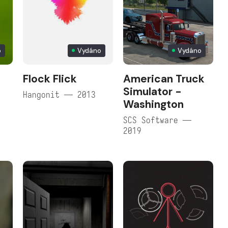
o
Vydáno
Vydáno
Flock Flick
American Truck
Simulator -
Hangonit — 2013
Washington
SCS Software —
2019