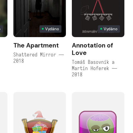
o
Vydáno
Vydáno
The Apartment
Annotation of
Love
Shattered Mirror —
2018
Tomáš Basovník a
Martin Hoferek —
2018