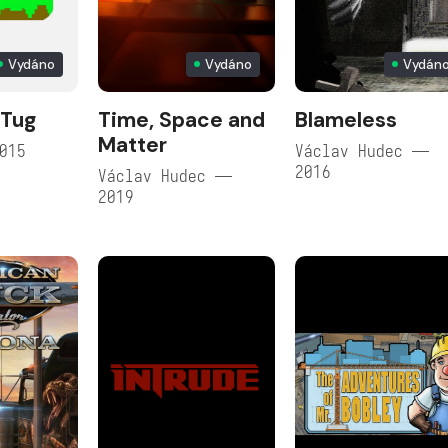
Vydáno
Vydáno
Vydán
 Tug
Time, Space and
Blameless
Matter
015
Václav Hudec —
2016
Václav Hudec —
2019