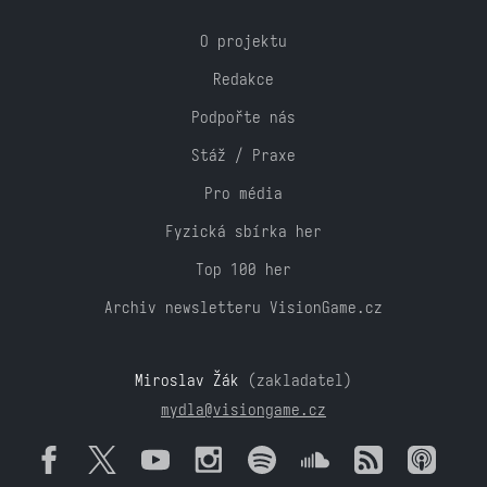
O projektu
Redakce
Podpořte nás
Stáž / Praxe
Pro média
Fyzická sbírka her
Top 100 her
Archiv newsletteru VisionGame.cz
Miroslav Žák
(zakladatel)
mydla@visiongame.cz