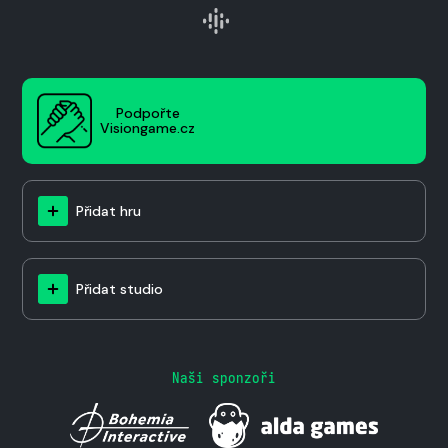
Podpořte
Visiongame.cz
Přidat hru
Přidat studio
Naši sponzoři