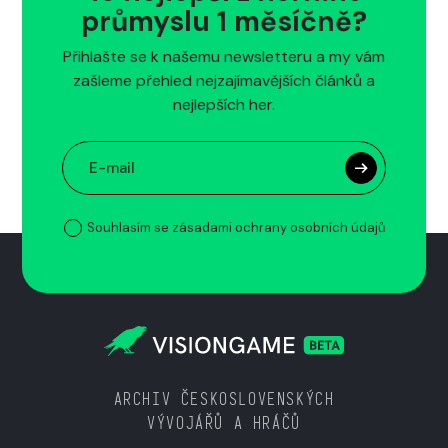
průmyslu 1 měsíčně?
Přihlašte se k našemu newsletteru a my vám
zašleme přehled nejzajímavějších článků a
nejlepších her.
Souhlasím se zásadami ochrany osobních údajů
ARCHIV ČESKOSLOVENSKÝCH
VÝVOJÁŘŮ A HRÁČŮ