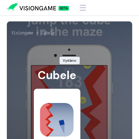
Visiongame
>
Cubele
Vydáno
Cubele