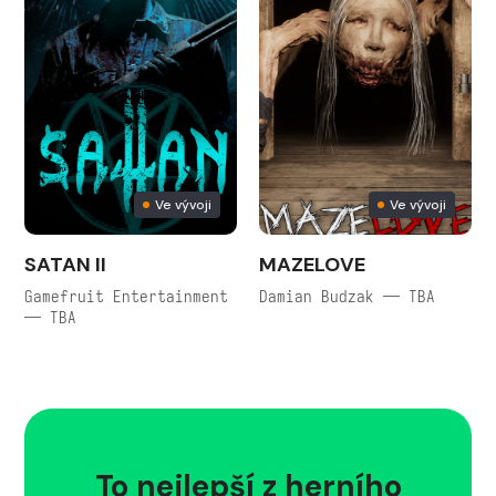
Ve vývoji
Ve vývoji
SATAN II
MAZELOVE
Gamefruit Entertainment
Damian Budzak — TBA
— TBA
To nejlepší z herního