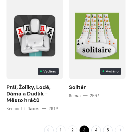
Vydáno
Vydáno
Prší, Žolíky, Lodě,
Solitér
Dáma a Dudák -
Geewa — 2007
Město hráčů
Broccoli Games — 2019
1
2
3
4
5