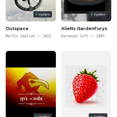
Vydáno
Vydáno
Outspace
AlieNs GardenFurys
Martin Sadílek — 2022
Darkmoon Soft — 2009
Vydáno
Vydáno