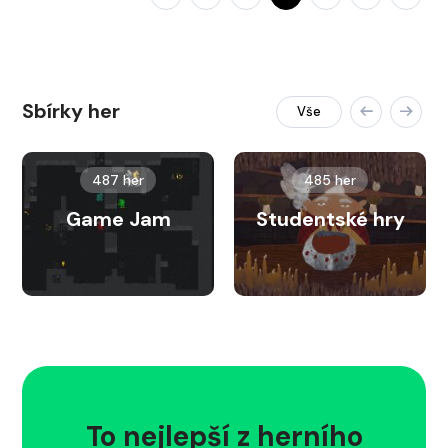
Sbírky her
Vše
487 her
485 her
Game Jam
Studentské hry
To nejlepší z herního