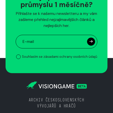
průmyslu 1 měsíčně?
Přihlašte se k našemu newsletteru a my vám
zašleme přehled nejzajímavějších článků a
nejlepších her.
Souhlasím se zásadami ochrany osobních údajů
ARCHIV ČESKOSLOVENSKÝCH
VÝVOJÁŘŮ A HRÁČŮ