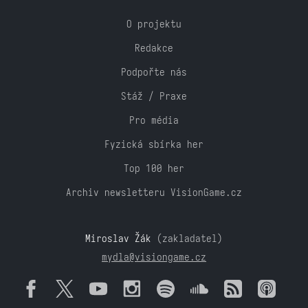
O projektu
Redakce
Podpořte nás
Stáž / Praxe
Pro média
Fyzická sbírka her
Top 100 her
Archiv newsletteru VisionGame.cz
Miroslav Žák
(zakladatel)
mydla@visiongame.cz