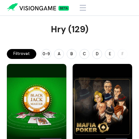
Hry (129)
Filtrovat
0-9
A
B
C
D
E
F
G