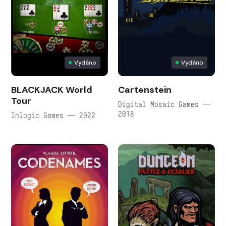
Vydáno
Vydáno
BLACKJACK World
Cartenstein
Tour
Digital Mosaic Games —
2018
Inlogic Games — 2022