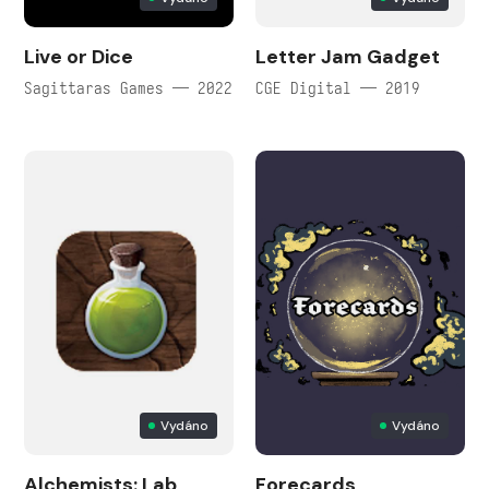
Live or Dice
Letter Jam Gadget
Sagittaras Games — 2022
CGE Digital — 2019
Vydáno
Vydáno
Alchemists: Lab
Forecards