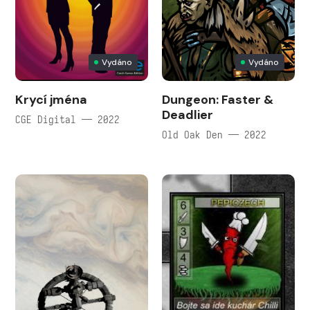
Vydáno
Vydáno
Krycí jména
Dungeon: Faster &
Deadlier
CGE Digital — 2022
Old Oak Den — 2022