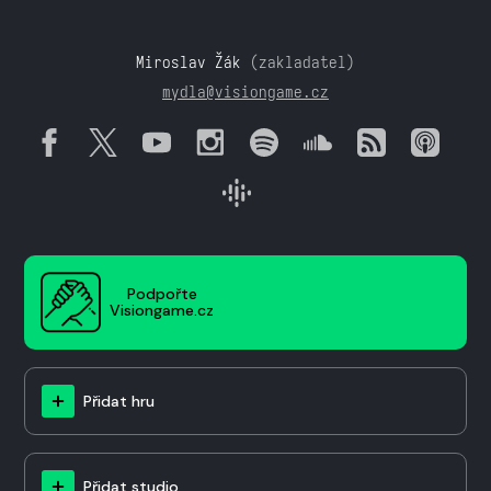
Miroslav Žák
(zakladatel)
mydla@visiongame.cz
Podpořte
Visiongame.cz
Přidat hru
Přidat studio