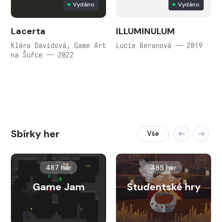
Vydáno
Vydáno
Lacerta
ILLUMINULUM
Klára Davidová, Game Art
Lucie Beranová — 2019
na Šuřce — 2022
Sbírky her
Vše
487 her
485 her
Game Jam
Studentské hry