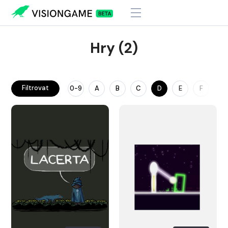
Hry (2)
Filtrovat
0-9
A
B
C
D
E
F
G