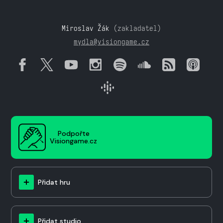
Miroslav Žák
(zakladatel)
mydla@visiongame.cz
Podpořte
Visiongame.cz
Přidat hru
Přidat studio