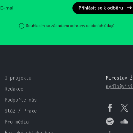
Přihlásit se k odběru
Souhlasím se zásadami ochrany osobních údajů
O projektu
Miroslav Ž
mydla@visi
Redakce
Podpořte nás
Stáž / Praxe
Pro média
Fyzická sbírka her