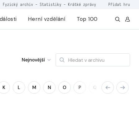
Fyzický archiv
-
Statistiky
-
Krátké zprávy
Přidat hru
dálosti
Herní vzdělání
Top 100
Nejnovější
K
L
M
N
O
P
Q
R
S