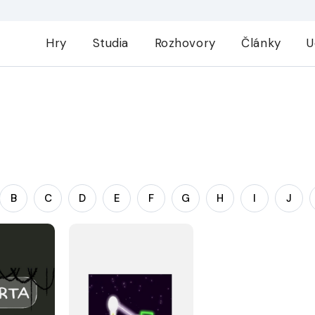
Hry
Studia
Rozhovory
Články
U
B
C
D
E
F
G
H
I
J