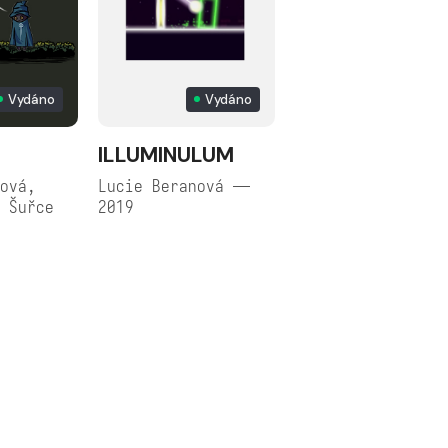
Vydáno
Vydáno
ILLUMINULUM
ová,
Lucie Beranová —
 Šuřce
2019