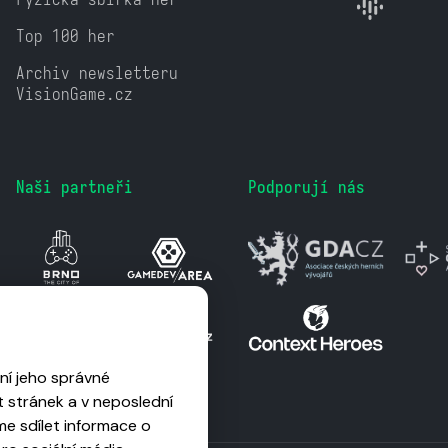
Top 100 her
Archiv newsletteru
VisionGame.cz
Naši partneři
Podporují nás
ní jeho správné
 stránek a v neposlední
me sdílet informace o