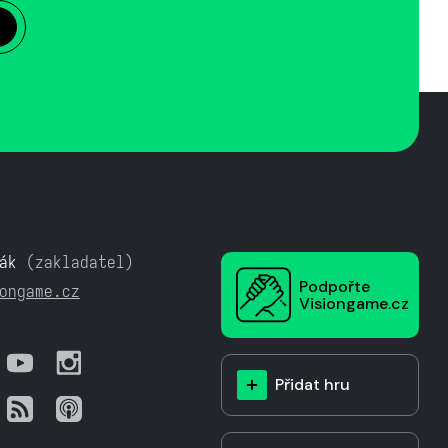
ák
(zakladatel)
Podpořte
ongame.cz
Visiongame.cz
Přidat hru