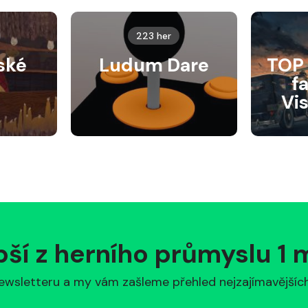
223 her
ské
Ludum Dare
TOP 
f
Vi
pší z herního průmyslu 1
ewsletteru a my vám zašleme přehled nejzajímavějších 