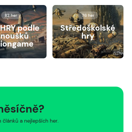
82 her
76 her
HRY podle
Středoškolské
anoušků
hry
siongame
 měsíčně?
článků a nejlepších her.