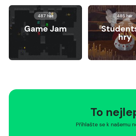
487 her
485 her
Game Jam
Student
hry
To nejle
Přihlašte se k našemu n