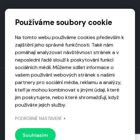
Podporují nás
Používáme soubory cookie
Na tomto webu používáme cookies především k
zajištění jeho správné funkčnosti. Také nám
pomáhají analyzovat návštěvnost stránek a v
neposlední řadě slouží k poskytování funkcí
sociálních médií. Můžeme sdílet informace o
vašem používání webových stránek s našimi
partnery pro sociální média, reklamu a analýzy,
kteří je mohou kombinovat s jinými údaji, které
Toto dílo podléhá licenci CC BY-NC-ND
jim poskytujete, nebo které shromažďují, když
Uveďte původ, neužívejte komerčně, nezpracovávejte.
používáte jejich služby.
Webarchivováno
PODROBNÉ NASTAVENÍ
Národní knihovnou ČR
Design by
Vanda
Souhlasím
© 2026 Visiongame. Všechna práva vyhrazena.
Zásady