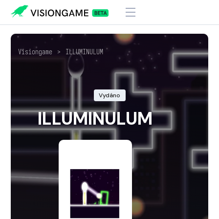
Visiongame
>
ILLUMINULUM
Vydáno
ILLUMINULUM