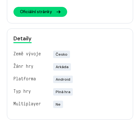
Oficiální stránky
Detaily
Země vývoje
Česko
Žánr hry
Arkáda
Platforma
Android
Typ hry
Plná hra
Multiplayer
Ne