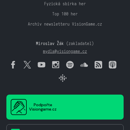
Fyzická sbírka her
Top 100 her
Archiv newsletteru VisionGame.cz
Miroslav Žák
(zakladatel)
mydla@visiongame.cz
Podpořte
Visiongame.cz