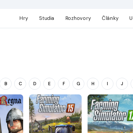
Hry
Studia
Rozhovory
Články
U
B
C
D
E
F
G
H
I
J