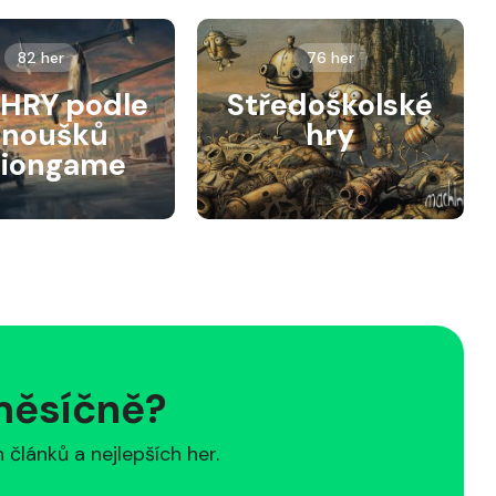
82 her
76 her
HRY podle
Středoškolské
anoušků
hry
siongame
 měsíčně?
článků a nejlepších her.