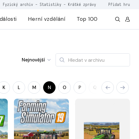
Fyzický archiv
-
Statistiky
-
Krátké zprávy
Přidat hru
dálosti
Herní vzdělání
Top 100
Nejnovější
K
L
M
N
O
P
Q
R
S