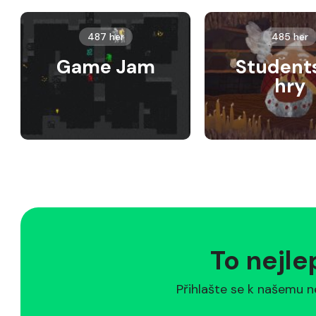
487 her
485 her
Game Jam
Student
hry
To nejle
Přihlašte se k našemu n