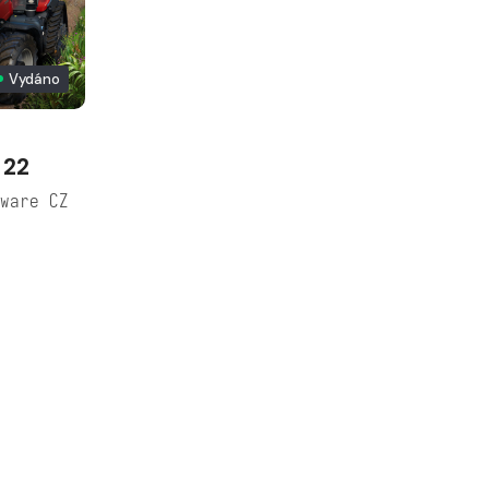
Vydáno
 22
ware CZ