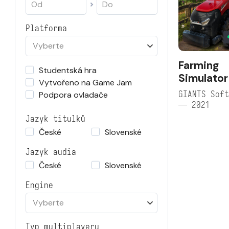
Platforma
Vyberte
Farming
Studentská hra
Simulator
Vytvořeno na Game Jam
GIANTS Soft
Podpora ovladače
— 2021
Jazyk titulků
České
Slovenské
Jazyk audia
České
Slovenské
Engine
Vyberte
Typ multiplayeru