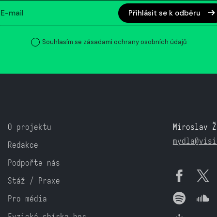
Přihlásit se k odběru
Souhlasím se zásadami ochrany osobních údajů
O projektu
Miroslav Ž
mydla@visi
Redakce
Podpořte nás
Stáž / Praxe
Pro média
Fyzická sbírka her