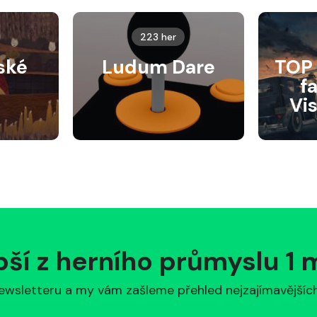
223 her
ské
Ludum Dare
TOP 
f
Vi
pší z herního průmyslu 1
ewsletteru a my vám zašleme přehled nejzajímavějších 