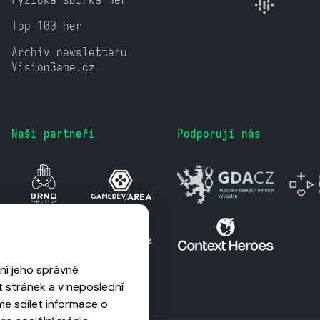
Top 100 her
Archiv newsletteru
VisionGame.cz
Naši partneři
Podporují nás
ní jeho správné
 stránek a v neposlední
me sdílet informace o