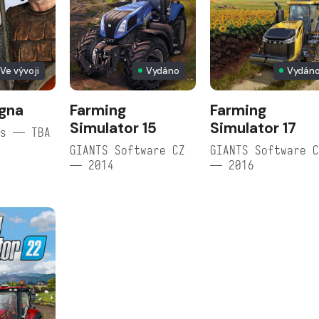
Ve vývoji
Vydáno
Vydán
gna
Farming
Farming
Simulator 15
Simulator 17
es — TBA
GIANTS Software CZ
GIANTS Software 
— 2014
— 2016