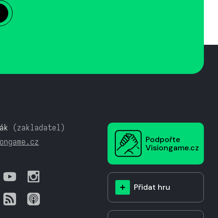
ák
(zakladatel)
Podpořte
ongame.cz
Visiongame.cz
Přidat hru