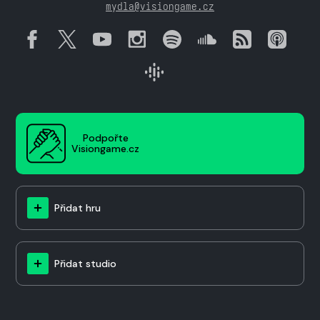
mydla@visiongame.cz
Podpořte
Visiongame.cz
Přidat hru
Přidat studio