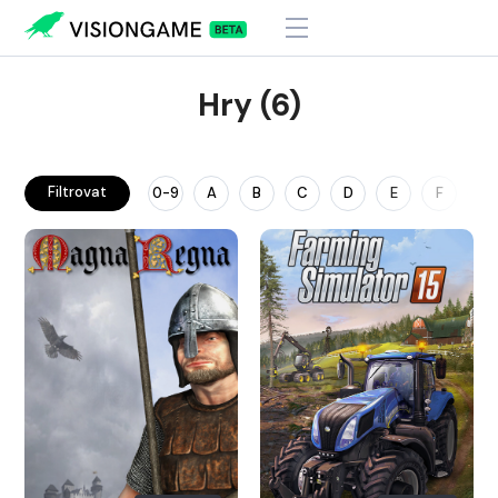
Hry (6)
Filtrovat
0-9
A
B
C
D
E
F
G