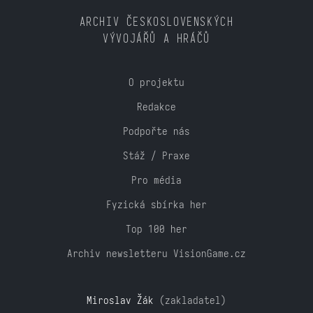
ARCHIV ČESKOSLOVENSKÝCH
VÝVOJÁŘŮ A HRÁČŮ
O projektu
Redakce
Podpořte nás
Stáž / Praxe
Pro média
Fyzická sbírka her
Top 100 her
Archiv newsletteru VisionGame.cz
Miroslav Žák
(zakladatel)