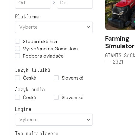
Platforma
Vyberte
Farming
Studentská hra
Simulator
Vytvořeno na Game Jam
GIANTS Soft
Podpora ovladače
— 2021
Jazyk titulků
České
Slovenské
Jazyk audia
České
Slovenské
Engine
Vyberte
Typ multiplayeru