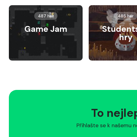
487 her
485 her
Game Jam
Student
hry
To nejle
Přihlašte se k našemu n