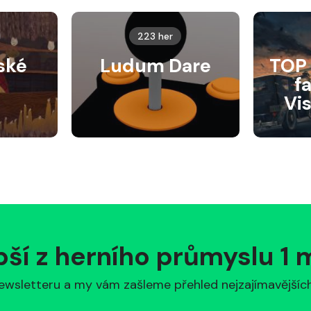
223 her
ské
Ludum Dare
TOP 
f
Vi
pší z herního průmyslu 1
ewsletteru a my vám zašleme přehled nejzajímavějších 