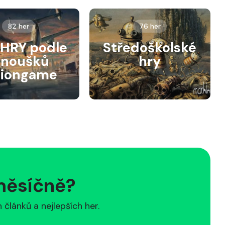
82 her
76 her
HRY podle
Středoškolské
anoušků
hry
siongame
 měsíčně?
článků a nejlepších her.