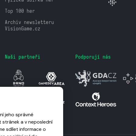
Top 100 her
Archiv newsletteru
VisionGame.cz
Naši partneři
Podporují nás
ní jeho správné
 stránek a v neposlední
me sdílet informace o