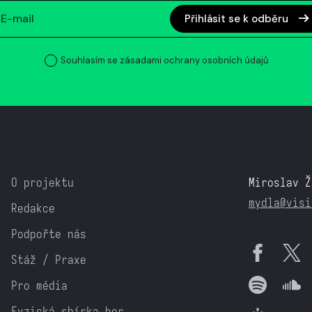
Přihlásit se k odběru
Souhlasím se zásadami ochrany osobních údajů
O projektu
Miroslav Ž
mydla@visi
Redakce
Podpořte nás
Stáž / Praxe
Pro média
Fyzická sbírka her