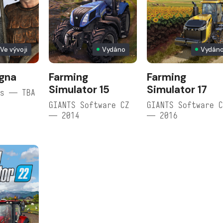
Ve vývoji
Vydáno
Vydán
gna
Farming
Farming
Simulator 15
Simulator 17
es — TBA
GIANTS Software CZ
GIANTS Software 
— 2014
— 2016