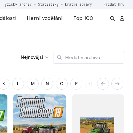
Fyzický archiv
-
Statistiky
-
Krátké zprávy
Přidat hru
dálosti
Herní vzdělání
Top 100
Nejnovější
K
L
M
N
O
P
Q
R
S