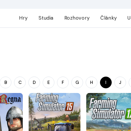
Hry
Studia
Rozhovory
Články
U
B
C
D
E
F
G
H
I
J