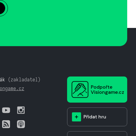
ák
(zakladatel)
Podpořte
ongame.cz
Visiongame.cz
Přidat hru