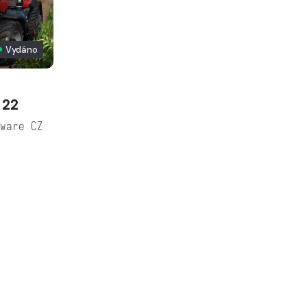
Vydáno
 22
ware CZ