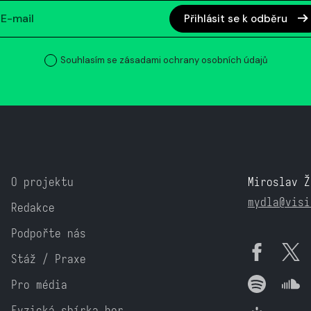
Přihlásit se k odběru
Souhlasím se zásadami ochrany osobních údajů
O projektu
Miroslav Ž
mydla@visi
Redakce
Podpořte nás
Stáž / Praxe
Pro média
Fyzická sbírka her