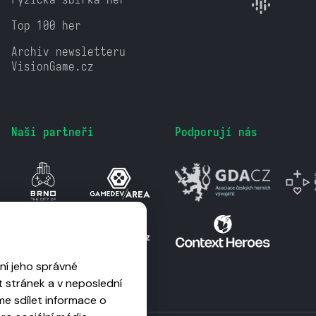
Top 100 her
Archiv newsletteru
VisionGame.cz
Naši partneři
Podporují nás
ní jeho správné
 stránek a v neposlední
me sdílet informace o