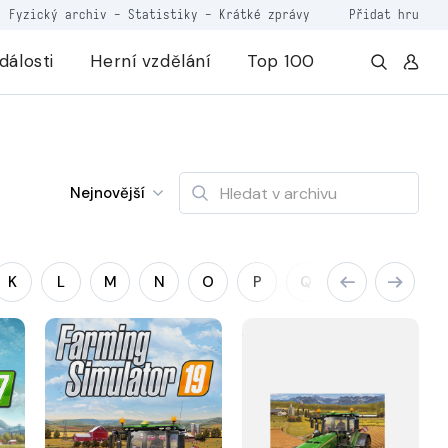
Fyzický archiv
-
Statistiky
-
Krátké zprávy
Přidat hru
dálosti
Herní vzdělání
Top 100
Nejnovější
K
L
M
N
O
P
Q
R
S