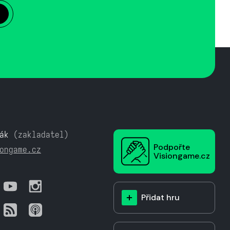
ák
(zakladatel)
Podpořte
ongame.cz
Visiongame.cz
Přidat hru