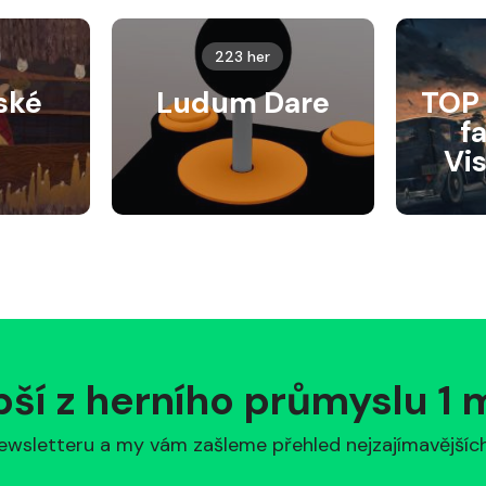
223 her
ské
Ludum Dare
TOP 
f
Vi
pší z herního průmyslu 1
ewsletteru a my vám zašleme přehled nejzajímavějších 