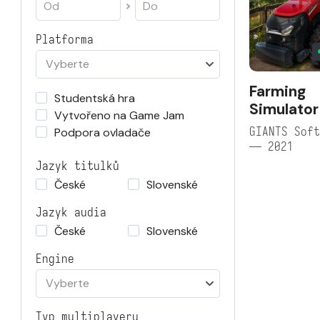
Platforma
Vyberte
Farming
Studentská hra
Simulator
Vytvořeno na Game Jam
GIANTS Soft
Podpora ovladače
— 2021
Jazyk titulků
České
Slovenské
Jazyk audia
České
Slovenské
Engine
Vyberte
Typ multiplayeru