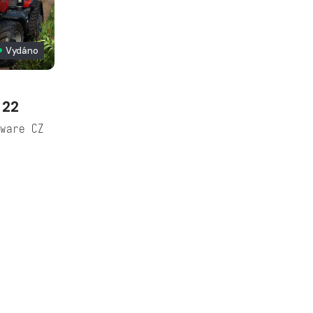
Vydáno
 22
ware CZ