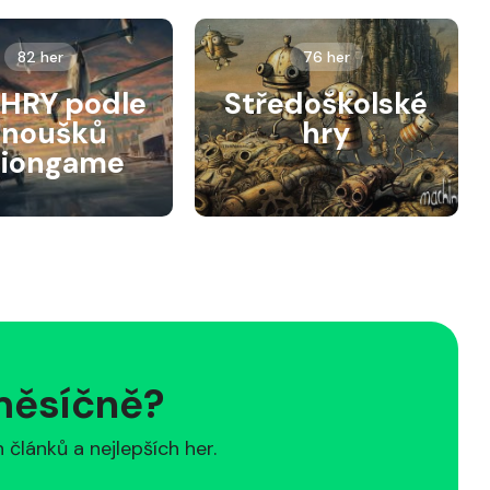
82 her
76 her
HRY podle
Středoškolské
anoušků
hry
siongame
 měsíčně?
článků a nejlepších her.