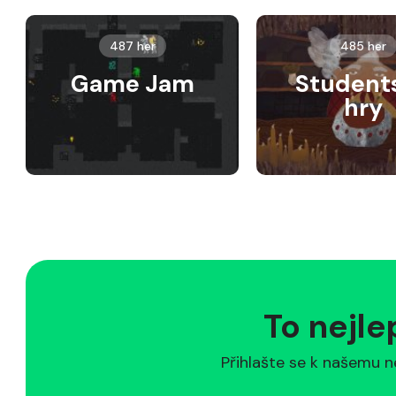
487 her
485 her
Game Jam
Student
hry
To nejle
Přihlašte se k našemu n