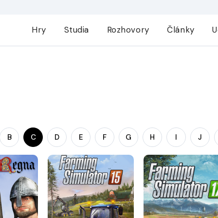
Hry
Studia
Rozhovory
Články
U
B
C
D
E
F
G
H
I
J