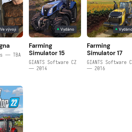
Ve vývoji
Vydáno
Vydán
gna
Farming
Farming
Simulator 15
Simulator 17
es — TBA
GIANTS Software CZ
GIANTS Software 
— 2014
— 2016