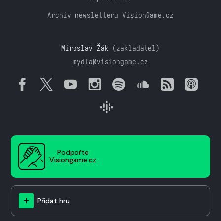
Archiv newsletteru VisionGame.cz
Miroslav Žák
(zakladatel)
mydla@visiongame.cz
Podpořte
Visiongame.cz
Přidat hru