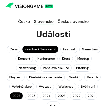
Česko
Slovensko
Československo
Události
Cena
Feedback Session
Festival
Game Jam
Koncert
Konference
Křest
Meetup
Networking
Panelová diskuze
Pitching
Playtest
Přednášky a semináře
Soutěž
Veletrh
Veřejná akce
Výstava
Workshop
Živé hraní
2026
2025
2024
2023
2022
2021
2020