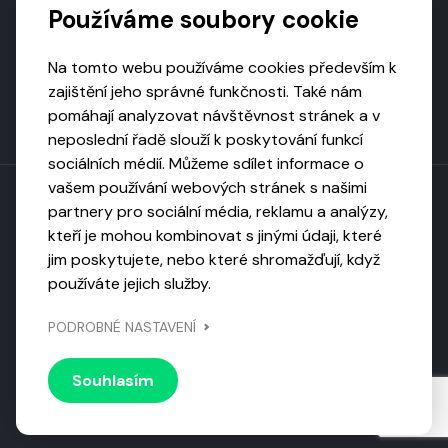
Používáme soubory cookie
Na tomto webu používáme cookies především k
zajištění jeho správné funkčnosti. Také nám
pomáhají analyzovat návštěvnost stránek a v
neposlední řadě slouží k poskytování funkcí
sociálních médií. Můžeme sdílet informace o
vašem používání webových stránek s našimi
partnery pro sociální média, reklamu a analýzy,
kteří je mohou kombinovat s jinými údaji, které
Toto dílo podléhá licenci CC BY-NC-ND
jim poskytujete, nebo které shromažďují, když
Uveďte původ, neužívejte komerčně, nezpracovávejte.
používáte jejich služby.
Webarchivováno
PODROBNÉ NASTAVENÍ
Národní knihovnou ČR
Design by
Vanda
Souhlasím
© 2026 Visiongame. Všechna práva vyhrazena.
Zásady
ochrany soukromí