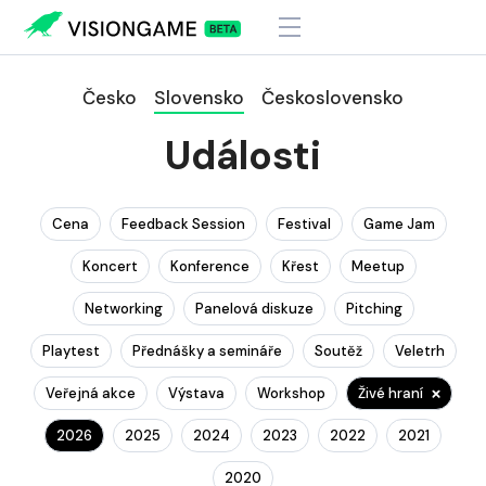
Česko
Slovensko
Československo
Události
Cena
Feedback Session
Festival
Game Jam
Koncert
Konference
Křest
Meetup
Networking
Panelová diskuze
Pitching
Playtest
Přednášky a semináře
Soutěž
Veletrh
Veřejná akce
Výstava
Workshop
Živé hraní
2026
2025
2024
2023
2022
2021
2020