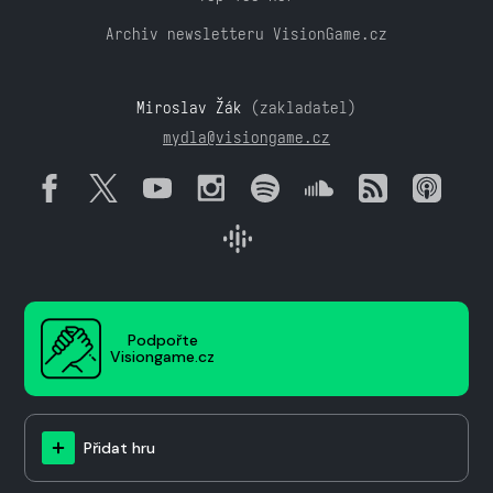
Archiv newsletteru VisionGame.cz
Miroslav Žák
(zakladatel)
mydla@visiongame.cz
Podpořte
Visiongame.cz
Přidat hru