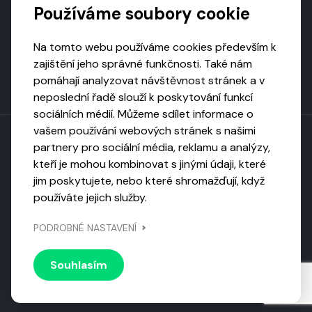
Používáme soubory cookie
Na tomto webu používáme cookies především k
zajištění jeho správné funkčnosti. Také nám
pomáhají analyzovat návštěvnost stránek a v
neposlední řadě slouží k poskytování funkcí
sociálních médií. Můžeme sdílet informace o
vašem používání webových stránek s našimi
partnery pro sociální média, reklamu a analýzy,
kteří je mohou kombinovat s jinými údaji, které
Toto dílo podléhá licenci CC BY-NC-ND
jim poskytujete, nebo které shromažďují, když
Uveďte původ, neužívejte komerčně, nezpracovávejte.
používáte jejich služby.
Webarchivováno
PODROBNÉ NASTAVENÍ
Národní knihovnou ČR
Design by
Vanda
Souhlasím
© 2026 Visiongame. Všechna práva vyhrazena.
Zásady
ochrany soukromí