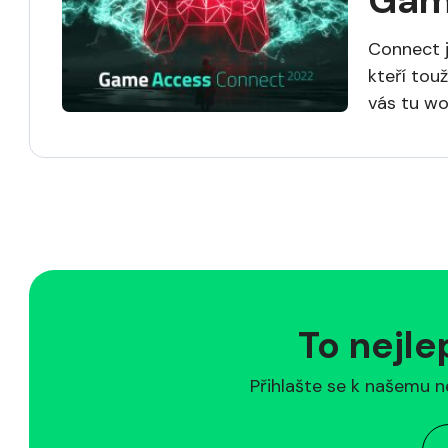
Gam
Connect j
kteří tou
vás tu wo
To nejle
Přihlašte se k našemu n