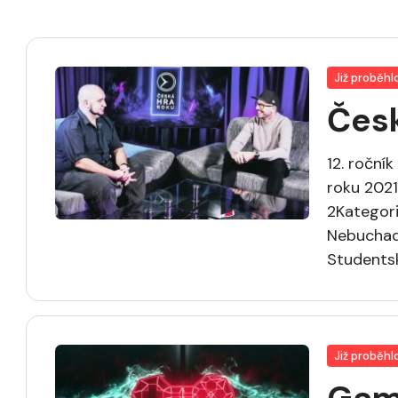
Již proběhl
Česk
12. roční
roku 2021
2Kategori
Nebuchad
Studentsk
Již proběhl