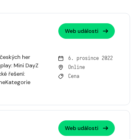
Web události
 českých her
6. prosince 2022
play: Mini DayZ
Online
ké řešení:
Cena
meKategorie
Web události