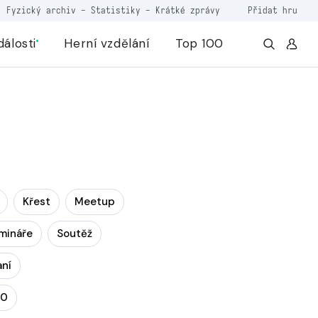
Fyzický archiv
-
Statistiky
-
Krátké zprávy
Přidat hru
dálosti
Herní vzdělání
Top 100
Křest
Meetup
mináře
Soutěž
aní
20