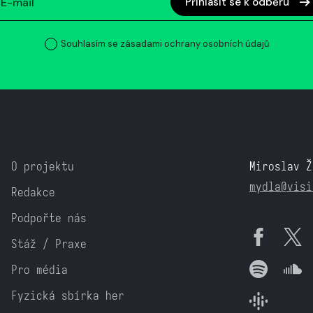
Přihlásit se k odběru
Souhlasím se zásadami ochrany osobních údajů
O projektu
Miroslav Ž
mydla@visi
Redakce
Podpořte nás
Stáž / Praxe
Pro média
Fyzická sbírka her