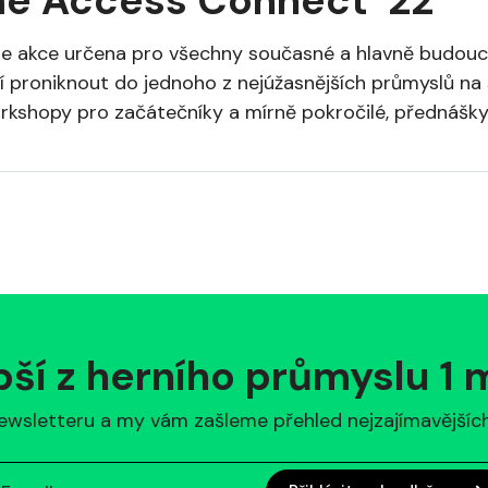
e Access Connect ’22
e akce určena pro všechny současné a hlavně budoucí 
ží proniknout do jednoho z nejúžasnějších průmyslů na 
rkshopy pro začátečníky a mírně pokročilé, přednášky.
pší z herního průmyslu 1
ewsletteru a my vám zašleme přehled nejzajímavějších 