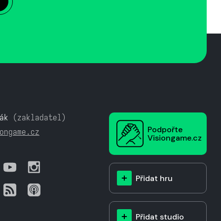
ák
(zakladatel)
Podpořte
ongame.cz
Visiongame.cz
Přidat hru
Přidat studio