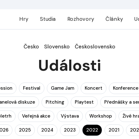
Hry
Studia
Rozhovory
Články
U
Česko
Slovensko
Československo
Události
ssion
Festival
Game Jam
Koncert
Konference
anelová diskuze
Pitching
Playtest
Přednášky a se
letrh
Veřejná akce
Výstava
Workshop
Živé hr
026
2025
2024
2023
2022
2021
20