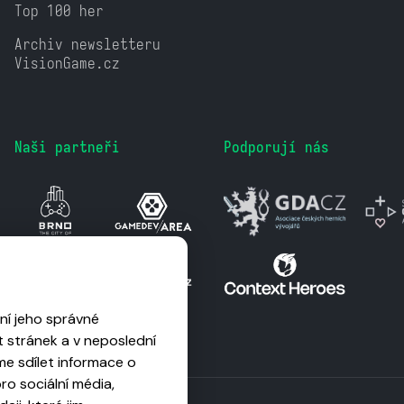
Top 100 her
Archiv newsletteru
VisionGame.cz
Naši partneři
Podporují nás
ní jeho správné
 stránek a v neposlední
me sdílet informace o
o sociální média,