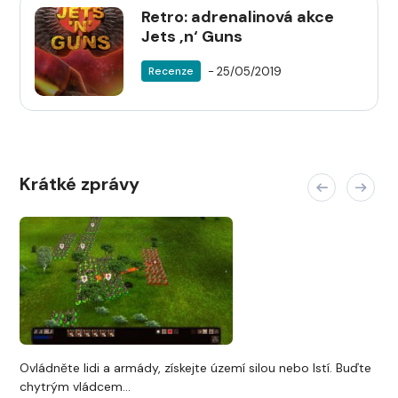
Retro: adrenalinová akce
Jets ‚n‘ Guns
- 25/05/2019
Recenze
Krátké zprávy
Ovládněte lidi a armády, získejte území silou nebo lstí. Buďte
chytrým vládcem...