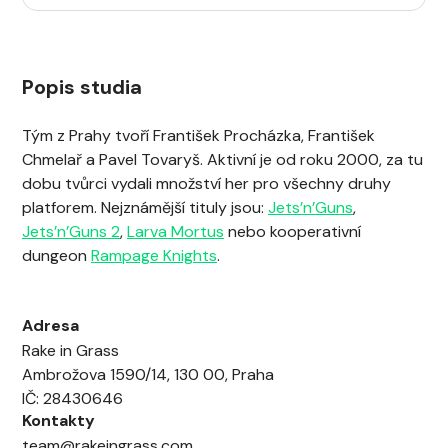
Popis studia
Tým z Prahy tvoří František Procházka, František
Chmelař a Pavel Tovaryš. Aktivní je od roku 2000, za tu
dobu tvůrci vydali množství her pro všechny druhy
platforem. Nejznámější tituly jsou:
Jets’n’Guns
,
Jets’n’Guns 2
,
Larva Mortus
nebo kooperativní
dungeon
Rampage Knights
.
Adresa
Rake in Grass
Ambrožova 1590/14, 130 00, Praha
IČ: 28430646
Kontakty
team@rakeingrass.com