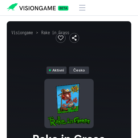
Visiongame
>
Rake in Grass
Aktivní
Česko