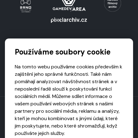
Podporují nás
Používáme soubory cookie
Na tomto webu používáme cookies především k
zajištění jeho správné funkčnosti. Také nám
pomáhají analyzovat návštěvnost stránek a v
neposlední řadě slouží k poskytování funkcí
sociálních médií. Můžeme sdílet informace o
vašem používání webových stránek s našimi
partnery pro sociální média, reklamu a analýzy,
kteří je mohou kombinovat s jinými údaji, které
Toto dílo podléhá licenci CC BY-NC-ND
jim poskytujete, nebo které shromažďují, když
Uveďte původ, neužívejte komerčně, nezpracovávejte.
používáte jejich služby.