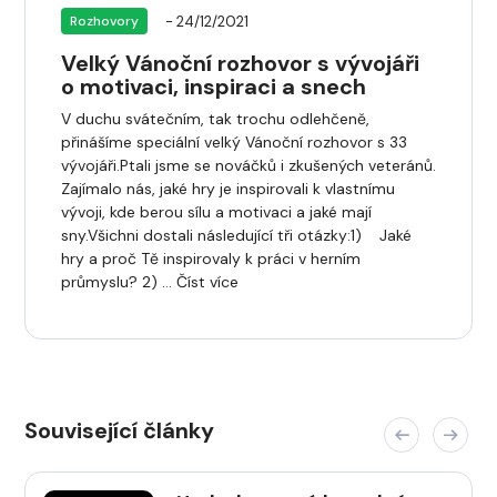
- 24/12/2021
Rozhovory
Velký Vánoční rozhovor s vývojáři
o motivaci, inspiraci a snech
V duchu svátečním, tak trochu odlehčeně,
přinášíme speciální velký Vánoční rozhovor s 33
vývojáři.Ptali jsme se nováčků i zkušených veteránů.
Zajímalo nás, jaké hry je inspirovali k vlastnímu
vývoji, kde berou sílu a motivaci a jaké mají
sny.Všichni dostali následující tři otázky:1) Jaké
hry a proč Tě inspirovaly k práci v herním
průmyslu? 2) … Číst více
Související články