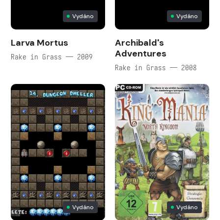
Vydáno
Vydáno
Larva Mortus
Archibald's
Adventures
Rake in Grass — 2009
Rake in Grass — 2008
Vydáno
Vydáno