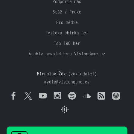
Podpořte nás
Stáž / Praxe
Pro média
Fyzická sbírka her
Top 100 her
Archiv newsletteru VisionGame.cz
Miroslav Žák
(zakladatel)
mydla@visiongame.cz