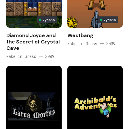
Vydáno
Vydáno
Diamond Joyce and
Westbang
the Secret of Crystal
Rake in Grass — 2009
Cave
Rake in Grass — 2009