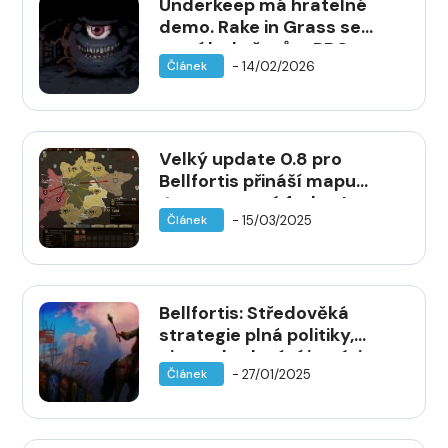
Underkeep má hratelné
demo. Rake in Grass se
vrací ke kořenům RPG
- 14/02/2026
Článek
Velký update 0.8 pro
Bellfortis přináší mapu
Evropy a nové frakce!
- 15/03/2025
Článek
Bellfortis: Středověká
strategie plná politiky,
bitev a budování impéria
- 27/01/2025
Článek