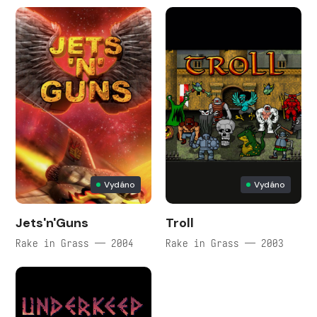
Vydáno
Vydáno
Jets'n'Guns
Troll
Rake in Grass — 2004
Rake in Grass — 2003