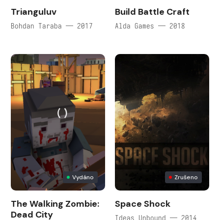
Trianguluv
Build Battle Craft
Bohdan Taraba — 2017
Alda Games — 2018
Vydáno
Zrušeno
The Walking Zombie:
Space Shock
Dead City
Ideas Unbound — 2014