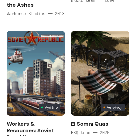
KRKAL team — 2004
the Ashes
Warhorse Studios — 2018
Vydáno
Ve vývoji
Workers &
El Somni Quas
Resources: Soviet
ESQ team — 2020