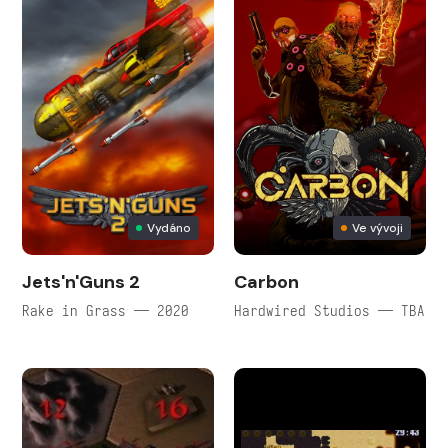
Vydáno
Ve vývoji
Jets'n'Guns 2
Carbon
Rake in Grass — 2020
Hardwired Studios — TBA