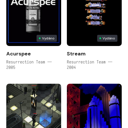
Vydáno
Vydáno
Acurspee
Stream
Resurrection Team —
Resurrection Team —
2005
2004