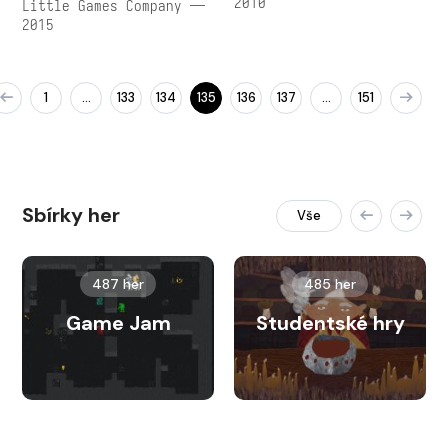
2010
Little Games Company —
2015
1
133
134
135
136
137
151
…
…
Sbírky her
Vše
487 her
485 her
Game Jam
Studentské hry