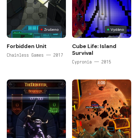
Zrušeno
Vydáno
Forbidden Unit
Cube Life: Island
Survival
Chainless Games — 2017
Cypronia — 2015