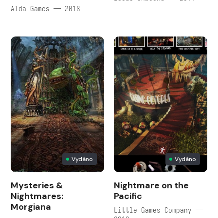
Alda Games — 2018
Vydáno
Vydáno
Mysteries &
Nightmare on the
Nightmares:
Pacific
Morgiana
Little Games Company —