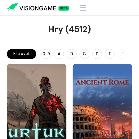
Hry (4512)
Filtrovat
0-9
A
B
C
D
E
F
G