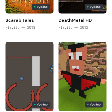
Vydáno
Vydáno
Scarab Tales
DeathMetal HD
Playito — 2013
Playito — 2012
Vydáno
Vydáno