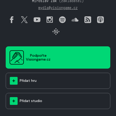
Miroslav Žák
(zakladatel)
mydla@visiongame.cz
Podpořte
Visiongame.cz
Přidat hru
Přidat studio