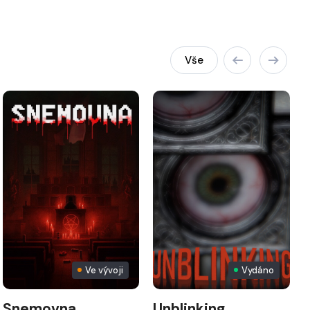
Vše
Ve vývoji
Vydáno
Snemovna
Unblinking