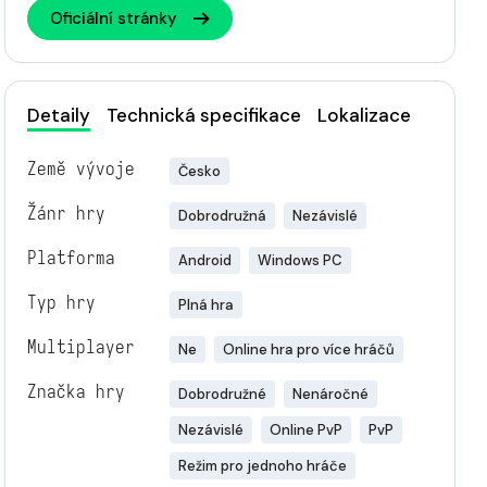
Oficiální stránky
Detaily
Technická specifikace
Lokalizace
Země vývoje
Česko
Žánr hry
Dobrodružná
Nezávislé
Platforma
Android
Windows PC
Typ hry
Plná hra
Multiplayer
Ne
Online hra pro více hráčů
Značka hry
Dobrodružné
Nenáročné
Nezávislé
Online PvP
PvP
Režim pro jednoho hráče