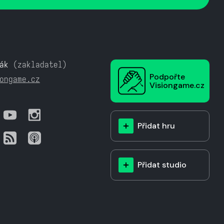
ák
(zakladatel)
Podpořte
ongame.cz
Visiongame.cz
Přidat hru
Přidat studio