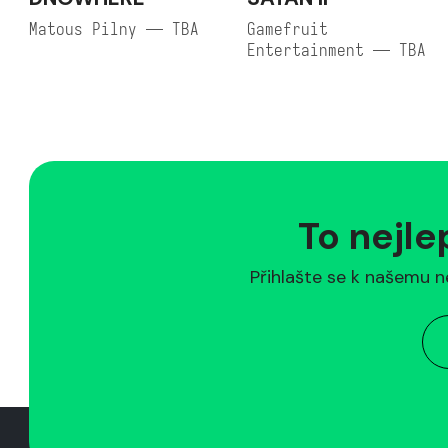
Matous Pilny — TBA
Gamefruit
Entertainment — TBA
To nejle
Přihlašte se k našemu n