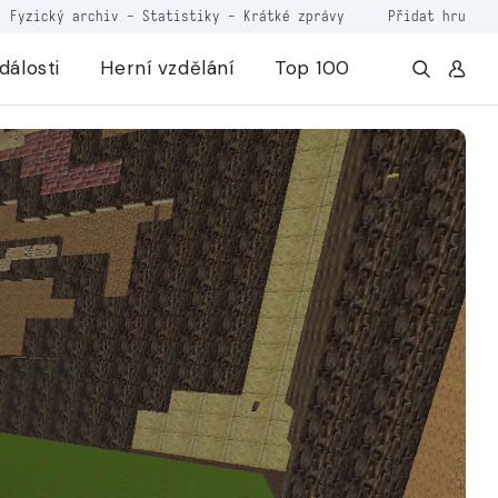
Fyzický archiv
-
Statistiky
-
Krátké zprávy
Přidat hru
dálosti
Herní vzdělání
Top 100