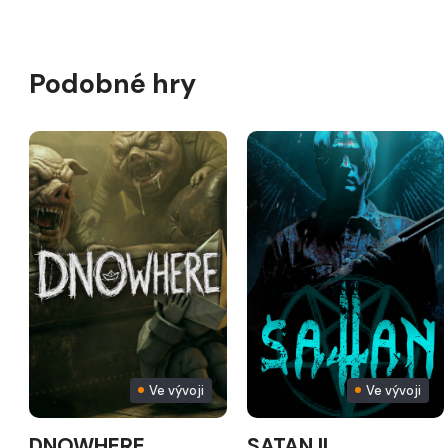
Podobné hry
Ve vývoji
Ve vývoji
DNOWHERE
SATAN II