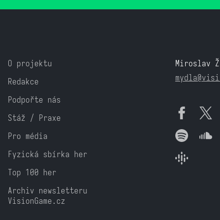
O projektu
Miroslav Ž
mydla@visi
Redakce
Podpořte nás
Stáž / Praxe
Pro média
Fyzická sbírka her
Top 100 her
Archiv newsletteru
VisionGame.cz