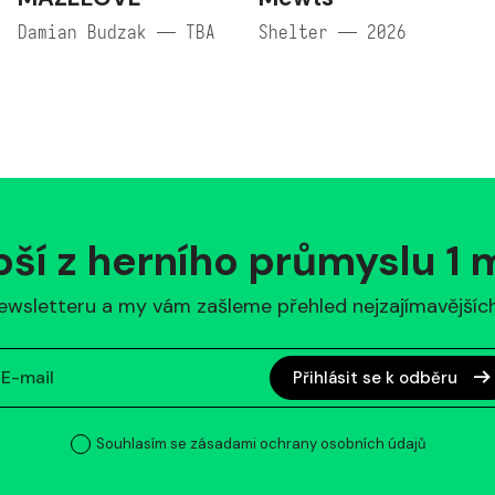
Damian Budzak — TBA
Shelter — 2026
pší z herního průmyslu 1
ewsletteru a my vám zašleme přehled nejzajímavějších 
Přihlásit se k odběru
Souhlasím se zásadami ochrany osobních údajů